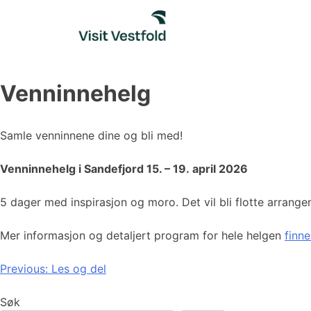
Skip
to
content
Venninnehelg
Samle venninnene dine og bli med!
Venninnehelg i Sandefjord 15. – 19. april 2026
5 dager med inspirasjon og moro. Det vil bli flotte arrang
Mer informasjon og detaljert program for hele helgen
finne
Innleggsnavigasjon
Previous:
Les og del
Søk