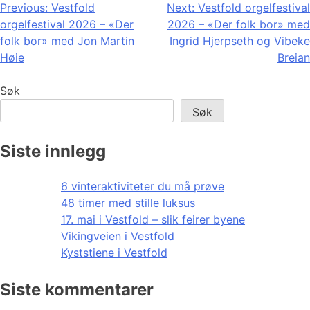
Innleggsnavigasjon
Previous:
Vestfold
Next:
Vestfold orgelfestival
orgelfestival 2026 – «Der
2026 – «Der folk bor» med
folk bor» med Jon Martin
Ingrid Hjerpseth og Vibeke
Høie
Breian
Søk
Søk
Siste innlegg
6 vinteraktiviteter du må prøve
48 timer med stille luksus
17. mai i Vestfold – slik feirer byene
Vikingveien i Vestfold
Kyststiene i Vestfold
Siste kommentarer