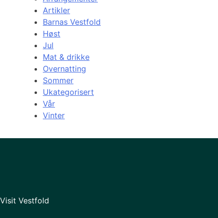
Artikler
Barnas Vestfold
Høst
Jul
Mat & drikke
Overnatting
Sommer
Ukategorisert
Vår
Vinter
Visit Vestfold