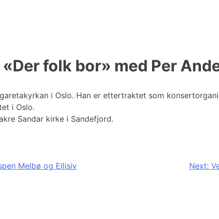
– «Der folk bor» med Per And
aretakyrkan i Oslo. Han er ettertraktet som konsertorgani
et i Oslo.
vakre Sandar kirke i Sandefjord.
spen Melbø og Ellisiv
Next:
Ve