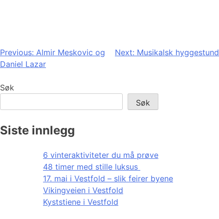
Innleggsnavigasjon
Previous:
Almir Meskovic og
Next:
Musikalsk hyggestund
Daniel Lazar
Søk
Søk
Siste innlegg
6 vinteraktiviteter du må prøve
48 timer med stille luksus
17. mai i Vestfold – slik feirer byene
Vikingveien i Vestfold
Kyststiene i Vestfold