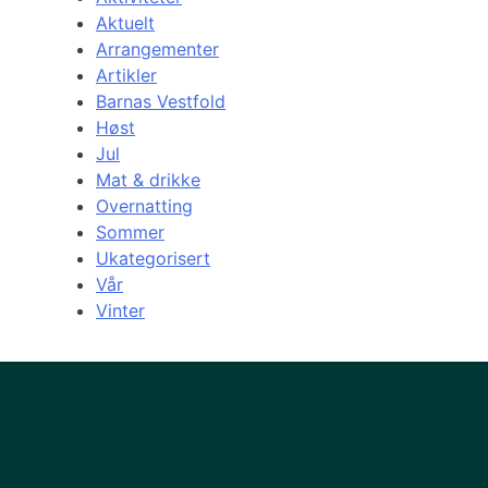
Aktuelt
Arrangementer
Artikler
Barnas Vestfold
Høst
Jul
Mat & drikke
Overnatting
Sommer
Ukategorisert
Vår
Vinter