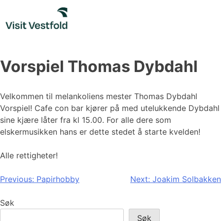
Skip
to
content
Vorspiel Thomas Dybdahl
Velkommen til melankoliens mester Thomas Dybdahl
Vorspiel! Cafe con bar kjører på med utelukkende Dybdahl
sine kjære låter fra kl 15.00. For alle dere som
elskermusikken hans er dette stedet å starte kvelden!
Alle rettigheter!
Innleggsnavigasjon
Previous:
Papirhobby
Next:
Joakim Solbakken
Søk
Søk