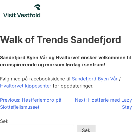
Skip
to
content
Walk of Trends Sandefjord
Sandefjord Byen Vår og Hvaltorvet ønsker velkommen til
en inspirerende og morsom lørdag i sentrum!
Følg med på facebooksidene til
Sandefjord Byen Vår
/
Hvaltorvet kjøpesenter
for oppdateringer.
Innleggsnavigasjon
Previous:
Høstferiemoro på
Next:
Høstferie med Lazy
Slottsfjellsmuseet
Stay
Søk
Søk