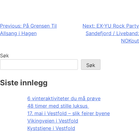
Innleggsnavigasjon
Previous:
På Grensen Til
Next:
EX-YU Rock Party
Allsang i Hagen
Sandefjord / Liveband:
NOKout
Søk
Søk
Siste innlegg
6 vinteraktiviteter du må prøve
48 timer med stille luksus
17. mai i Vestfold – slik feirer byene
Vikingveien i Vestfold
Kyststiene i Vestfold