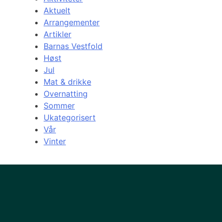
Aktuelt
Arrangementer
Artikler
Barnas Vestfold
Høst
Jul
Mat & drikke
Overnatting
Sommer
Ukategorisert
Vår
Vinter