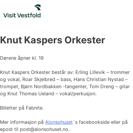
Skip
to
content
Knut Kaspers Orkester
Dørene åpner kl. 19
Knut Kaspers Orkester består av: Erling Lillevik – trommer
og vokal, Roar Skjelbred – bass, Hans Christian Nystad –
trompet, Bjørn Nordbakken -tangenter, Tom Dreng – gitar
og Knut Thomas Ueland – vokal/perkusjon.
Billetter på Fabnite.
Mer informasjon på
Alonsohuset
´s facebookside eller på
epost til post@alonsohuset.no.