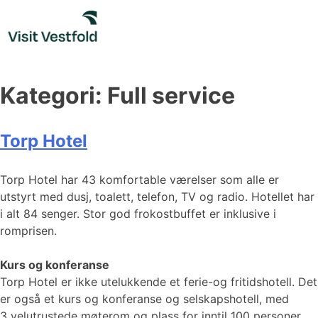
Skip
to
content
Kategori:
Full service
Torp Hotel
Torp Hotel har 43 komfortable værelser som alle er
utstyrt med dusj, toalett, telefon, TV og radio. Hotellet har
i alt 84 senger. Stor god frokostbuffet er inklusive i
romprisen.
Kurs og konferanse
Torp Hotel er ikke utelukkende et ferie-og fritidshotell. Det
er også et kurs og konferanse og selskapshotell, med
3 velutrustede møterom og plass for inntil 100 personer.