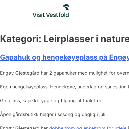
Skip
to
content
Kategori:
Leirplasser i natur
Gapahuk og hengekøyeplass på Engøy
Engøy Gjestegård har 2 gapahuker med mulighet for overna
Egen hengekøyeplass. Hengekøye, underlag og saueskinn k
Grillplass, kajakkbrygge og tilgang til toaletter.
Åpen gårdsbutikk helger i sesong og daglig i juli.
Engøy Gjestegård har
dobbeltrom og enkeltrom for utleie
i