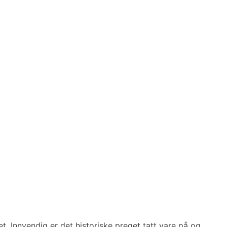
t. Innvendig er det historiske preget tatt vare på og