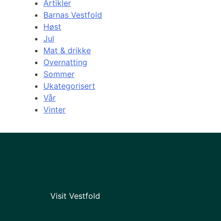
Artikler
Barnas Vestfold
Høst
Jul
Mat & drikke
Overnatting
Sommer
Ukategorisert
Vår
Vinter
Visit Vestfold