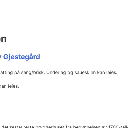
en
 Gjestegård
tting på seng/brisk. Underlag og saueskinn kan leies.
an leies.
 det restaurerte bryggerhuset fra begynnelsen av 1700-talle