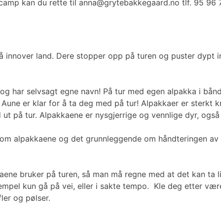
camp kan du rette til anna@grytebakkegaard.no tlf. 95 96 
 innover land. Dere stopper opp på turen og puster dypt inn
er og har selvsagt egne navn! På tur med egen alpakka i bån
ne er klar for å ta deg med på tur! Alpakkaer er sterkt knytt
med ut på tur. Alpakkaene er nysgjerrige og vennlige dyr, og
 om alpakkaene og det grunnleggende om håndteringen av 
kaene bruker på turen, så man må regne med at det kan ta litt
mpel kun gå på vei, eller i sakte tempo. Kle deg etter være
ler og pølser.