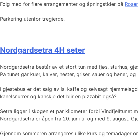
Følg med for flere arrangementer og åpningstider på
Rosen
Parkering utenfor tregjerde.
Nordgardsetra 4H seter
Nordgardsetra består av et stort tun med fjøs, sturhus, gjes
På tunet går kuer, kalver, hester, griser, sauer og høner, og
I gjestebua er det salg av is, kaffe og selvsagt hjemmelag
kanelsnurrer og kanskje det blir en pizzabit også?
Setra ligger i skogen et par kilometer forbi Vindfjelltunet
Nordgardsetra er åpen fra 20. juni til og med 9. august. Gje
Gjennom sommeren arrangeres ulike kurs og temadager om li