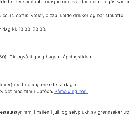
utdelt urter samt informasjon om hvordan man omgås kanin
, is, softis, vafler, pizza, kalde drikker og baristakaffe.
r dag kl. 10.00–20.00.
0). Gir også tilgang hagen i åpningstiden.
timer) med ridning enkelte lørdager.
utvidet med film i Caféen.
Påmelding her!
steutstyr mm. i hallen i juli, og selvplukk av grønnsaker u