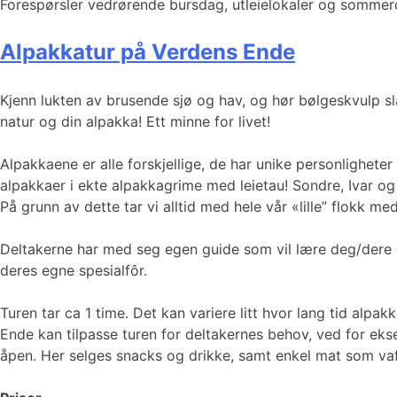
Forespørsler vedrørende bursdag, utleielokaler og sommer
Alpakkatur på Verdens Ende
Kjenn lukten av brusende sjø og hav, og hør bølgeskvulp slå
natur og din alpakka! Ett minne for livet!
Alpakkaene er alle forskjellige, de har unike personlighet
alpakkaer i ekte alpakkagrime med leietau! Sondre, Ivar og Au
På grunn av dette tar vi alltid med hele vår «lille” flokk 
Deltakerne har med seg egen guide som vil lære deg/dere
deres egne spesialfôr.
Turen tar ca 1 time. Det kan variere litt hvor lang tid alpak
Ende kan tilpasse turen for deltakernes behov, ved for ekse
åpen. Her selges snacks og drikke, samt enkel mat som vaf