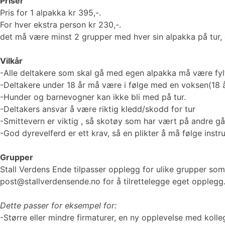
Priser
Pris for 1 alpakka kr 395,-.
For hver ekstra person kr 230,-.
det må være minst 2 grupper med hver sin alpakka på tur, 
Vilkår
-Alle deltakere som skal gå med egen alpakka må være fylt
-Deltakere under 18 år må være i følge med en voksen(18 å
-Hunder og barnevogner kan ikke bli med på tur.
-Deltakers ansvar å være riktig kledd/skodd for tur
-Smittevern er viktig , så skotøy som har vært på andre g
-God dyrevelferd er ett krav, så en plikter å må følge instr
Grupper
Stall Verdens Ende tilpasser opplegg for ulike grupper so
post@stallverdensende.no for å tilrettelegge eget opplegg
Dette passer for eksempel for:
-Større eller mindre firmaturer, en ny opplevelse med kolle