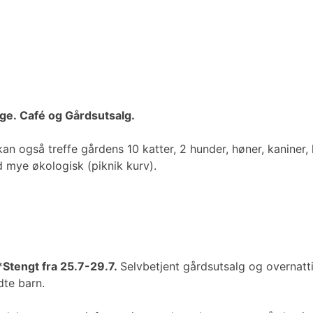
age. Café og Gårdsutsalg.
 også treffe gårdens 10 katter, 2 hunder, høner, kaniner, ku
d mye økologisk (piknik kurv).
*Stengt fra 25.7-29.7.
Selvbetjent gårdsutsalg og overnatt
dte barn.