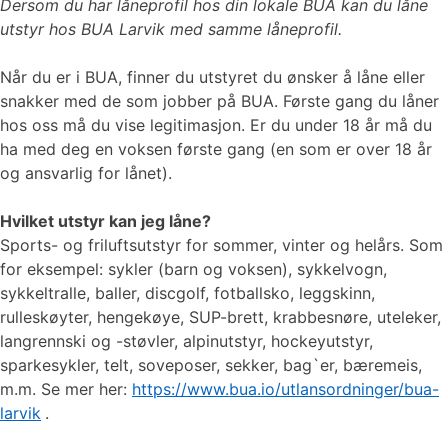
Dersom du har låneprofil hos din lokale BUA kan du låne
utstyr hos BUA Larvik med samme låneprofil.
Når du er i BUA, finner du utstyret du ønsker å låne eller
snakker med de som jobber på BUA. Første gang du låner
hos oss må du vise legitimasjon. Er du under 18 år må du
ha med deg en voksen første gang (en som er over 18 år
og ansvarlig for lånet).
Hvilket utstyr kan jeg låne?
Sports- og friluftsutstyr for sommer, vinter og helårs. Som
for eksempel: sykler (barn og voksen), sykkelvogn,
sykkeltralle, baller, discgolf, fotballsko, leggskinn,
rulleskøyter, hengekøye, SUP-brett, krabbesnøre, uteleker,
langrennski og -støvler, alpinutstyr, hockeyutstyr,
sparkesykler, telt, soveposer, sekker, bag`er, bæremeis,
m.m. Se mer her:
https://www.bua.io/utlansordninger/bua-
larvik
​​​​​.