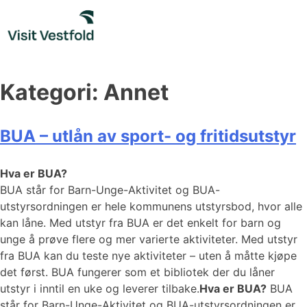
Skip
to
content
Kategori:
Annet
BUA – utlån av sport- og fritidsutstyr
Hva er BUA?
BUA står for Barn-Unge-Aktivitet og BUA-
utstyrsordningen er hele kommunens utstyrsbod, hvor alle
kan låne. Med utstyr fra BUA er det enkelt for barn og
unge å prøve flere og mer varierte aktiviteter. Med utstyr
fra BUA kan du teste nye aktiviteter – uten å måtte kjøpe
det først. BUA fungerer som et bibliotek der du låner
utstyr i inntil en uke og leverer tilbake.
Hva er BUA?
BUA
står for Barn-Unge-Aktivitet og BUA-utstyrsordningen er