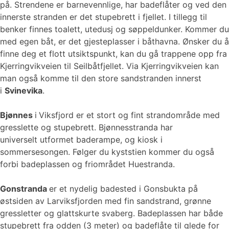
på. Strendene er barnevennlige, har badeflåter og ved den
innerste stranden er det stupebrett i fjellet. I tillegg til
benker finnes toalett, utedusj og søppeldunker. Kommer du
med egen båt, er det gjesteplasser i båthavna. Ønsker du å
finne deg et flott utsiktspunkt, kan du gå trappene opp fra
Kjerringvikveien til Seilbåtfjellet. Via Kjerringvikveien kan
man også komme til den store sandstranden innerst
i
Svinevika
.
Bjønnes
i
Viksfjord er et stort og fint strandområde med
gresslette og stupebrett. Bjønnesstranda har
universelt utformet baderampe, og kiosk i
sommersesongen. Følger du kyststien kommer du også
forbi badeplassen og friområdet Huestranda.
Gonstranda
er et nydelig badested i Gonsbukta på
østsiden av Larviksfjorden med fin sandstrand, grønne
gressletter og glattskurte svaberg. Badeplassen har både
stupebrett fra odden (3 meter) og badeflåte til glede for