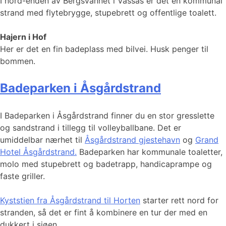
I nord-enden av Bergsvannet i Vassås er det en kommunal
strand med flytebrygge, stupebrett og offentlige toalett.
Hajern i Hof
Her er det en fin badeplass med bilvei. Husk penger til
bommen.
Badeparken i Åsgårdstrand
I Badeparken i Åsgårdstrand finner du en stor gresslette
og sandstrand i tillegg til volleyballbane. Det er
umiddelbar nærhet til
Åsgårdstrand gjestehavn
og
Grand
Hotel Åsgårdstrand.
Badeparken har kommunale toaletter,
molo med stupebrett og badetrapp, handicaprampe og
faste griller.
Kyststien fra Åsgårdstrand til Horten
starter rett nord for
stranden, så det er fint å kombinere en tur der med en
dukkert i sjøen.