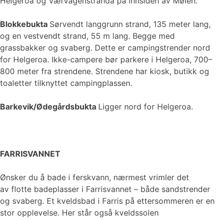
Helgeroa og Værvågenstranda på innsiden av Mølen.
Blokkebukta
Sørvendt langgrunn strand, 135 meter lang,
og en vestvendt strand, 55 m lang. Begge med
grassbakker og svaberg. Dette er campingstrender nord
for Helgeroa. Ikke-campere bør parkere i Helgeroa, 700–
800 meter fra strendene. Strendene har kiosk, butikk og
toaletter tilknyttet campingplassen.
Barkevik/Ødegårdsbukta
Ligger nord for Helgeroa.
FARRISVANNET
Ønsker du å bade i ferskvann, nærmest vrimler det
av flotte badeplasser i Farrisvannet – både sandstrender
og svaberg. Et kveldsbad i Farris på ettersommeren er en
stor opplevelse. Her står også kveldssolen