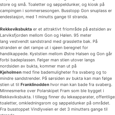
store og små. Toaletter og søppeldunker, og kiosk på
campingen i sommersesongen. Busstopp Gon snuplass er
endestasjon, med 1 minutts gange til stranda.
Rekkeviksbukta
er et attraktivt friområde på østsiden av
Larviksfjorden mellom Gon og Hølen. 95 meter
lang vestvendt sandstrand med grasslette bak. På
stranden er det rampe ut i sjøen beregnet for
handikappede. ​​​​Kyststien mellom Østre Halsen og Gon går
forbi badeplassen. Følger man stien utover langs
nordsiden av bukta, kommer man ut på
Kjeholmen
med fine bademuligheter fra svaberg og to
mindre sandstrender. På sørsiden av bukta kan man følge
stien ut til
Franklinodden
hvor
man kan bade fra svaberg.
Minnesmerke over Polarskipet Fram som ble bygget i
Rekkeviksbukta. I tillegg finner du lekeapparater, offentlige
toaletter, omkledningsrom og søppeldunker på området.
Fra busstoppet Vindlyveien er det 3 minutters gange til