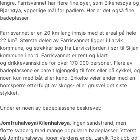
lengre. Farrisvannet har flere fine øyer, som Eikenesøya og
Bjørnøya, ypperlige mål for padlere. Her er det også fine
badeplasser.
Farrisvannet er en 20 km lang innsjø med et areal på hele
22 km². Største delen av Farrisvannet ligger i Larvik
kommune, og strekker seg fra Larviksfjorden i sør til Siljan
kommune i nord. Farrisvannet er rent og klart
og drikkevannskilde for over 170 000 personer. Flere av
badeplassene er bare tilgjengelig til fots eller på sykkel, og
noen kun med båt eller kano. Enkelte veier ender med en
bomsperre etterfulgt av skogs- eller grusvei det siste
stykket.
Under er noen av badeplassene beskrevet:
Jomfruhalvøya/Kilenhalvøya
. Ingen sandstrand, men
flotte svaberg med mange populære badeplasser. Ytterst
på Jomfruhalvøya ligger Verdens ende. Larvik Roklubb og