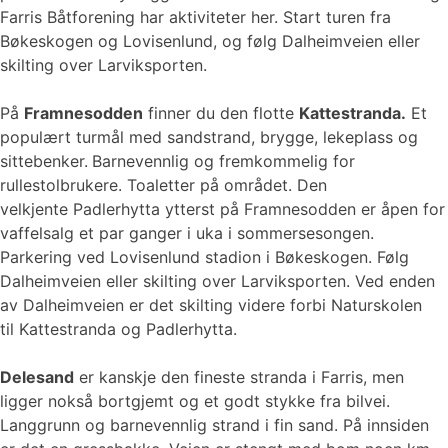
Farris Båtforening har aktiviteter her. Start turen fra
Bøkeskogen og Lovisenlund, og følg Dalheimveien eller
skilting over Larviksporten. ​​
På
Framnesodden
finner du den flotte
Kattestranda.
Et
populært turmål med sandstrand, brygge, lekeplass og
sittebenker.
Barnevennlig og fremkommelig for
rullestolbrukere. Toaletter på området. Den
velkjente Padlerhytta ytterst på Framnesodden er åpen for
vaffelsalg et par ganger i uka i sommersesongen.
Parkering ved Lovisenlund stadion i Bøkeskogen. Følg
Dalheimveien eller skilting over Larviksporten. Ved enden
av Dalheimveien er det skilting videre forbi Naturskolen
til Kattestranda og Padlerhytta.
Delesand
er kanskje den fineste stranda i Farris, men
ligger nokså bortgjemt og et godt stykke fra bilvei.
Langgrunn og barnevennlig strand i fin sand. På innsiden