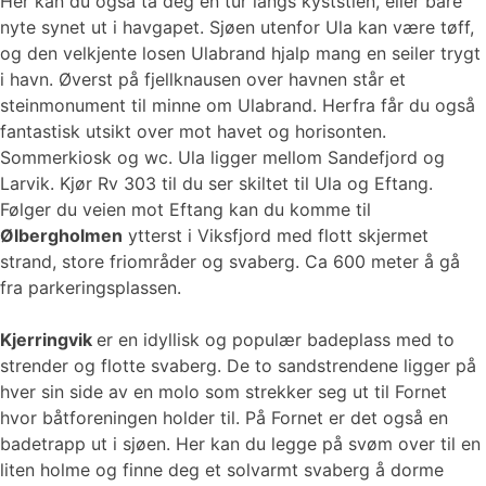
Her kan du også ta deg en tur langs kyststien, eller bare
nyte synet ut i havgapet. Sjøen utenfor Ula kan være tøff,
og den velkjente losen Ulabrand hjalp mang en seiler trygt
i havn. Øverst på fjellknausen over havnen står et
steinmonument til minne om Ulabrand. Herfra får du også
fantastisk utsikt over mot havet og horisonten.
Sommerkiosk og wc. Ula ligger mellom Sandefjord og
Larvik. Kjør Rv 303 til du ser skiltet til Ula og Eftang.
Følger du veien mot Eftang kan du komme til
Ølbergholmen
ytterst i Viksfjord med flott skjermet
strand, store friområder og svaberg. Ca 600 meter å gå
fra parkeringsplassen.
Kjerringvik
er en idyllisk og populær badeplass med to
strender og flotte svaberg. De to sandstrendene ligger på
hver sin side av en molo som strekker seg ut til Fornet
hvor båtforeningen holder til. På Fornet er det også en
badetrapp ut i sjøen. Her kan du legge på svøm over til en
liten holme og finne deg et solvarmt svaberg å dorme