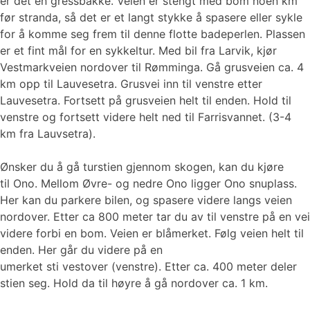
er det en gressbakke. Veien er stengt med bom noen km
før stranda, så det er et langt stykke å spasere eller sykle
for å komme seg frem til denne flotte badeperlen. Plassen
er et fint mål for en sykkeltur. Med bil fra Larvik, kjør
Vestmarkveien nordover til Rømminga. Gå grusveien ca. 4
km opp til Lauvesetra. Grusvei inn til venstre etter
Lauvesetra. Fortsett på grusveien helt til enden. Hold til
venstre og fortsett videre helt ned til Farrisvannet. (3-4
km fra Lauvsetra).
Ønsker du å gå turstien gjennom skogen, kan du kjøre
til Ono. Mellom Øvre- og nedre Ono ligger Ono snuplass.
Her kan du parkere bilen, og spasere videre langs veien
nordover. Etter ca 800 meter tar du av til venstre på en vei
videre forbi en bom. Veien er blåmerket. Følg veien helt til
enden. Her går du videre på en
umerket sti vestover (venstre). Etter ca. 400 meter deler
stien seg. Hold da til høyre å gå nordover ca. 1 km.