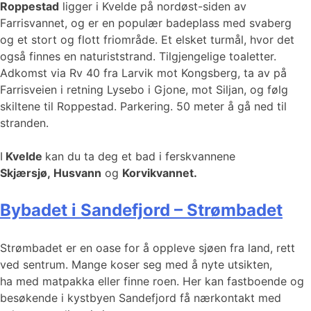
Roppestad
ligger i Kvelde på nordøst-siden av
Farrisvannet, og er en populær badeplass med svaberg
og et stort og flott friområde. Et elsket turmål, hvor det
også finnes en naturiststrand. Tilgjengelige toaletter.
Adkomst via Rv 40 fra Larvik mot Kongsberg, ta av på
Farrisveien i retning Lysebo i Gjone, mot Siljan, og følg
skiltene til Roppestad. Parkering. 50 meter å gå ned til
stranden.
I
Kvelde
kan du ta deg et bad i ferskvannene
Skjærsjø, Husvann
og
Korvikvannet.
Bybadet i Sandefjord – Strømbadet
Strømbadet er en oase for å oppleve sjøen fra land, rett
ved sentrum. Mange koser seg med å nyte utsikten,
ha med matpakka eller finne roen. Her kan fastboende og
besøkende i kystbyen Sandefjord få nærkontakt med