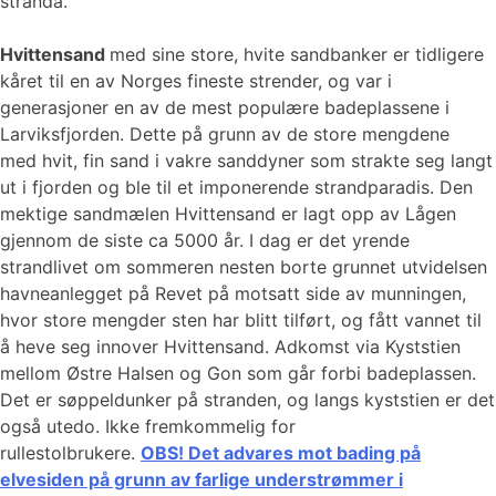
stranda.
Hvittensand
med sine store, hvite sandbanker er tidligere
kåret til en av Norges fineste strender, og var i
generasjoner en av de mest populære badeplassene i
Larviksfjorden. Dette på grunn av de store mengdene
med hvit, fin sand i vakre sanddyner som strakte seg langt
ut i fjorden og ble til et imponerende strandparadis. Den
mektige sandmælen Hvittensand er lagt opp av Lågen
gjennom de siste ca 5000 år. I dag er det yrende
strandlivet om sommeren nesten borte grunnet utvidelsen
havneanlegget på Revet på motsatt side av munningen,
hvor store mengder sten har blitt tilført, og fått vannet til
å heve seg innover Hvittensand. Adkomst via Kyststien
mellom Østre Halsen og Gon som går forbi badeplassen. ​​​​
Det er søppeldunker på stranden, og langs kyststien er det
også utedo. Ikke fremkommelig for
rullestolbrukere.
OBS! Det advares mot bading på
elvesiden på grunn av farlige understrømmer i