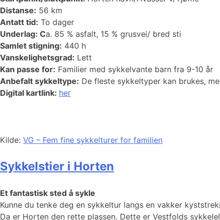
Distanse:
56 km
Antatt tid:
To dager
Underlag: C
a. 85 % asfalt, 15 % grusvei/ bred sti
Samlet stigning:
440 h
Vanskelighetsgrad:
Lett
Kan passe for:
Familier med sykkelvante barn fra 9-10 år
Anbefalt sykkeltype:
De fleste sykkeltyper kan brukes, me
Digital kartlink:
her
Kilde:
VG – Fem fine sykkelturer for familien
Sykkelstier i Horten
Et fantastisk sted å sykle
Kunne du tenke deg en sykkeltur langs en vakker kyststrek
Da er Horten den rette plassen. Dette er Vestfolds sykkel