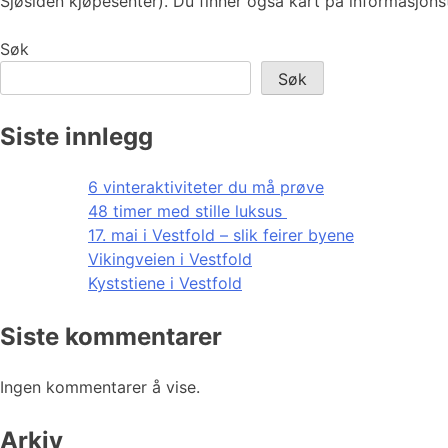
Sjøsiden kjøpesenter). Du finner også kart på informasjons
Søk
Søk
Siste innlegg
6 vinteraktiviteter du må prøve
48 timer med stille luksus
17. mai i Vestfold – slik feirer byene
Vikingveien i Vestfold
Kyststiene i Vestfold
Siste kommentarer
Ingen kommentarer å vise.
Arkiv