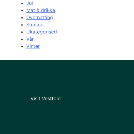
Jul
Mat & drikke
Overnatting
Sommer
Ukategorisert
Vår
Vinter
Visit Vestfold