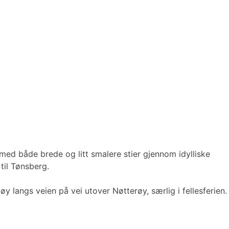
med både brede og litt smalere stier gjennom idylliske
til Tønsberg.
y langs veien på vei utover Nøtterøy, særlig i fellesferien.