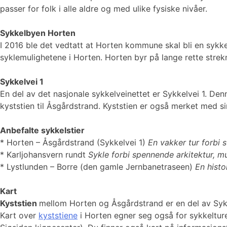
passer for folk i alle aldre og med ulike fysiske nivåer.
Sykkelbyen Horten
I 2016 ble det vedtatt at Horten kommune skal bli en sykk
syklemulighetene i Horten. Horten byr på lange rette strek
Sykkelvei 1
En del av det nasjonale sykkelveinettet er Sykkelvei 1. Den
kyststien til Åsgårdstrand. Kyststien er også merket med si
Anbefalte sykkelstier
* ​​​​​Horten – Åsgårdstrand (Sykkelvei 1)
En vakker tur forbi 
* Karljohansvern rundt
Sykle forbi spennende arkitektur, mu
* Lystlunden – Borre (den gamle Jernbanetraseen)
En histo
Kart
Kyststien
mellom Horten og Åsgårdstrand er en del av Syk
Kart over
kyststiene
i Horten egner seg også for sykkelture