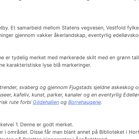
elby. Et samarbeid mellom Statens vegvesen, Vestfold fylk
ninger gjennom vakker åkerlandskap, eventyrlig edelløvskog,
ne er tydelig merket med mørkerøde skilt med en grønn tallru
ne karakteristiske lyse blå markeringer.
strender, svaberg og gjennom Fjugstads sjeldne askeskog o
seer, kafeliv, kunst, parker, kanaler og en eventyrlig Edell
risk rute forbi
Gildehallen
og
Borrehaugene
.
kelvei 1. Denne er godt merket.
r i området. Disse får man blant annet på Biblioteket i Ho