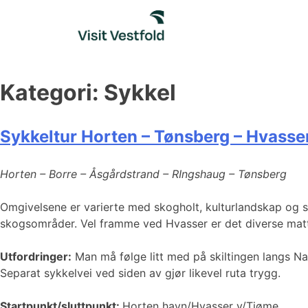
Skip
to
content
Kategori:
Sykkel
Sykkeltur Horten – Tønsberg – Hvasse
Horten – Borre – Åsgårdstrand – RIngshaug – Tønsberg
Omgivelsene er varierte med skogholt, kulturlandskap og sm
skogsområder. Vel framme ved Hvasser er det diverse mattil
Utfordringer:
Man må følge litt med på skiltingen langs Nasj
Separat sykkelvei ved siden av gjør likevel ruta trygg.
Startpunkt/sluttpunkt:
Horten havn/Hvasser v/Tjøme