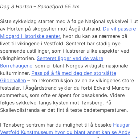
Dag 3 Horten – Sandefjord 55 km
Siste sykkeldag starter med å følge Nasjonal sykkelvei 1 ut
av Horten på skogsstier mot Åsgårdstrand.
Du vil passere
Midgard Historiske senter
, hvor du kan se nærmere på
livet til vikingene i Vestfold. Senteret har stadig nye
spennende ustillinger, som illustrerer ulike aspekter ved
vikinghistorien.
Senteret ligger ved de vakre
Borrehaugene
, som er blant Norges viktigste nasjonale
kulturminner.
Pass på å få med deg den storslåtte
Gildehallen
– en rekonstruksjon av en av vikingenes store
festsaler. I Åsgårdstrand sykler du forbi Edvard Munchs
sommerhus, som ofte er åpent for besøkende. Videre
følges sykkelvei langs kysten mot Tønsberg. På
Skallevollstranda er det fint å teste badetemperaturen.
I Tønsberg sentrum har du mulighet til å besøke
Haugar
Vestfold Kunstmuseum hvor du blant annet kan se Andy