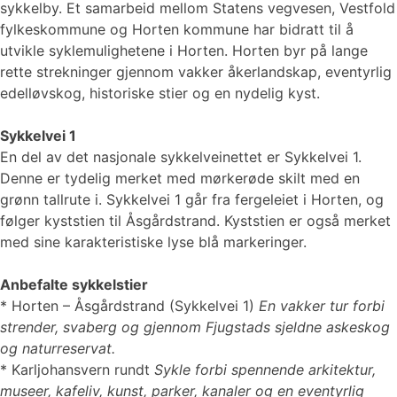
sykkelby. Et samarbeid mellom Statens vegvesen, Vestfold
fylkeskommune og Horten kommune har bidratt til å
utvikle syklemulighetene i Horten. Horten byr på lange
rette strekninger gjennom vakker åkerlandskap, eventyrlig
edelløvskog, historiske stier og en nydelig kyst.
Sykkelvei 1
En del av det nasjonale sykkelveinettet er Sykkelvei 1.
Denne er tydelig merket med mørkerøde skilt med en
grønn tallrute i. Sykkelvei 1 går fra fergeleiet i Horten, og
følger kyststien til Åsgårdstrand. Kyststien er også merket
med sine karakteristiske lyse blå markeringer.
Anbefalte sykkelstier
* ​​​​​Horten – Åsgårdstrand (Sykkelvei 1)
En vakker tur forbi
strender, svaberg og gjennom Fjugstads sjeldne askeskog
og naturreservat.
* Karljohansvern rundt
Sykle forbi spennende arkitektur,
museer, kafeliv, kunst, parker, kanaler og en eventyrlig