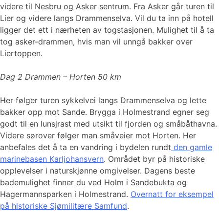
videre til Nesbru og Asker sentrum. Fra Asker går turen til
Lier og videre langs Drammenselva. Vil du ta inn på hotell
ligger det ett i nærheten av togstasjonen. Mulighet til å ta
tog asker-drammen, hvis man vil unngå bakker over
Liertoppen.
Dag 2 Drammen – Horten 50 km
Her følger turen sykkelvei langs Drammenselva og lette
bakker opp mot Sande. Brygga i Holmestrand egner seg
godt til en lunsjrast med utsikt til fjorden og småbåthavna.
Videre sørover følger man småveier mot Horten. Her
anbefales det å ta en vandring i bydelen rundt
den gamle
marinebasen Karljohansvern
. Området byr på historiske
opplevelser i naturskjønne omgivelser. Dagens beste
bademulighet finner du ved Holm i Sandebukta og
Hagermannsparken i Holmestrand.
Overnatt for eksempel
på historiske Sjømilitære Samfund
.