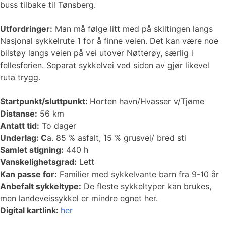
buss tilbake til Tønsberg.
Utfordringer:
Man må følge litt med på skiltingen langs
Nasjonal sykkelrute 1 for å finne veien. Det kan være noe
bilstøy langs veien på vei utover Nøtterøy, særlig i
fellesferien. Separat sykkelvei ved siden av gjør likevel
ruta trygg.
Startpunkt/sluttpunkt:
Horten havn/Hvasser v/Tjøme
Distanse:
56 km
Antatt tid:
To dager
Underlag: C
a. 85 % asfalt, 15 % grusvei/ bred sti
Samlet stigning:
440 h
Vanskelighetsgrad:
Lett
Kan passe for:
Familier med sykkelvante barn fra 9-10 år
Anbefalt sykkeltype:
De fleste sykkeltyper kan brukes,
men landeveissykkel er mindre egnet her.
Digital kartlink:
her