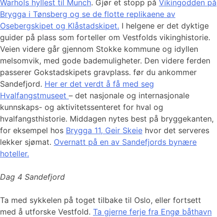
Warhols hyllest til Munch
. Gjør et stopp på
Vikingodden på
Brygga i Tønsberg og se de flotte replikaene av
Osebergskipet og Klåstadskipet.
I helgene er det dyktige
guider på plass som forteller om Vestfolds vikinghistorie.
Veien videre går gjennom Stokke kommune og idyllen
melsomvik, med gode bademuligheter. Den videre ferden
passerer Gokstadskipets gravplass. før du ankommer
Sandefjord.
Her er det verdt å få med seg
Hvalfangstmuseet
– det nasjonale og internasjonale
kunnskaps- og aktivitetssenteret for hval og
hvalfangsthistorie. Middagen nytes best på bryggekanten,
for eksempel hos
Brygga 11, Geir Skeie
hvor det serveres
lekker sjømat.
Overnatt på en av Sandefjords bynære
hoteller.
Dag 4 Sandefjord
Ta med sykkelen på toget tilbake til Oslo, eller fortsett
med å utforske Vestfold.
Ta gjerne ferje fra Engø båthavn