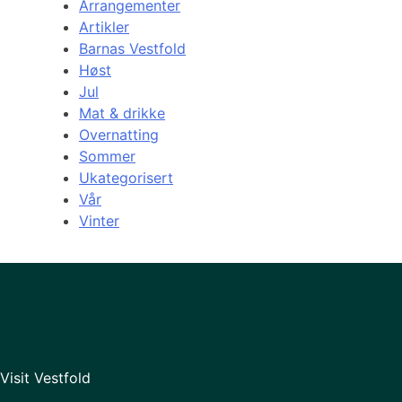
Arrangementer
Artikler
Barnas Vestfold
Høst
Jul
Mat & drikke
Overnatting
Sommer
Ukategorisert
Vår
Vinter
Visit Vestfold