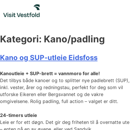
Skip
to
content
Kategori:
Kano/padling
Kano og SUP-utleie Eidsfoss
Kanoutleie + SUP-brett = vannmoro for alle!
Det tilbys både kanoer og to splitter nye padlebrett (SUP),
inkl. vester, årer og redningstau, perfekt for deg som vil
utforske Eikeren eller Bergsvannet og de vakre
omgivelsene. Rolig padling, full action – valget er ditt.
24-timers utleie
Leie er for ett døgn. Det gir deg friheten til å overnatte ute
– enten på en av øyene, eller ved Sandvik.