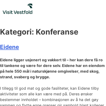
Skip
to
content
Kategori:
Konferanse
Eidene
Eidene ligger usjenert og vakkert til – her kan dere få ro
til tankene og være for dere selv. Eidene har en eiendom
på hele 550 mål i naturskjønne omgivelser, med skog,
strand, svaberg og brygge.
I tillegg til god mat og gode fasiliteter, kan Eidene tilby
aktiviteter som alle kan være med på. Deres ønsker
bestemmer innholdet – kombinasjonen av å ha det gøy
sammen og flytte egne grenser gir samhold blant kolleger