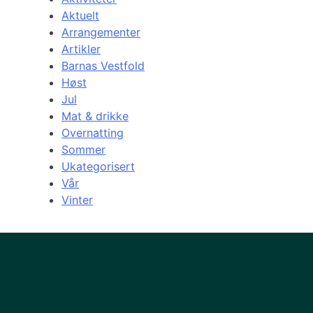
Aktuelt
Arrangementer
Artikler
Barnas Vestfold
Høst
Jul
Mat & drikke
Overnatting
Sommer
Ukategorisert
Vår
Vinter