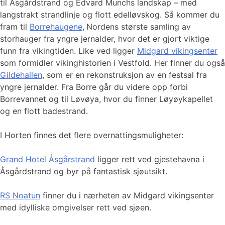
til Åsgårdstrand og Edvard Munchs landskap – med
langstrakt strandlinje og flott edelløvskog. Så kommer du
fram til
Borrehaugene
,
Nordens største samling av
storhauger fra yngre jernalder, hvor det er gjort viktige
funn fra vikingtiden. Like ved ligger
Midgard vikingsenter
som formidler vikinghistorien i Vestfold. Her finner du også
Gildehallen
, som er en rekonstruksjon av en festsal fra
yngre jernalder. Fra Borre går du videre opp forbi
Borrevannet og til Løvøya, hvor du finner Løyøykapellet
og en flott badestrand.
I Horten finnes det flere overnattingsmuligheter:
Grand Hotel Åsgårstrand
ligger rett ved gjestehavna i
Åsgårdstrand og byr på fantastisk sjøutsikt.
RS Noatun
finner du i nærheten av Midgard vikingsenter
med idylliske omgivelser rett ved sjøen.