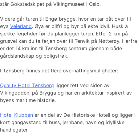
står Gokstadskipet på Vikingmuseet i Oslo.
Videre går turen til Engø brygge, hvor en tar båt over til
øya
Veierland
. Øya er bilfri og byr på ekte idyll. Husk å
sjekke ferjetider før du planlegger turen. Etter 2 km på
grusvei kan du ta ferjen over til Tenvik på Nøtterøy. Herfra
er det 14 km inn til Tønsberg sentrum gjennom både
gårdslandskap og boligstrøk.
I Tønsberg finnes det flere overnattingsmuligheter:
Quality Hotel Tønsberg
ligger rett ved siden av
Vikingodden, på Brygga og har en arkitektur inspirert av
byens maritime historie.
Hotel Klubben
er en del av De Historiske Hotell og ligger i
kort gangavstand til buss, jernbane, havn og idylliske
handlegater.