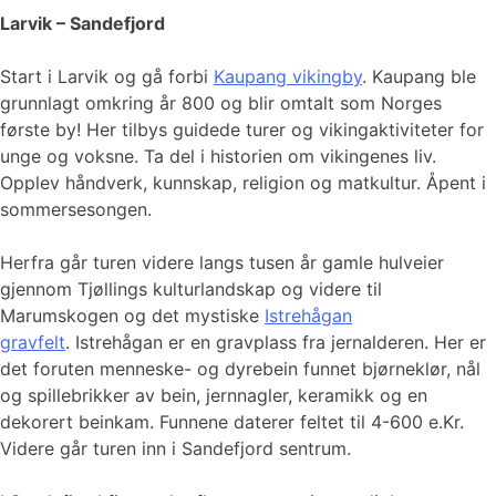
Larvik – Sandefjord
Start i Larvik og gå forbi
Kaupang vikingby
. Kaupang ble
grunnlagt omkring år 800 og blir omtalt som Norges
første by! Her tilbys guidede turer og vikingaktiviteter for
unge og voksne. Ta del i historien om vikingenes liv.
Opplev håndverk, kunnskap, religion og matkultur. Åpent i
sommersesongen.
Herfra går turen videre langs tusen år gamle hulveier
gjennom Tjøllings kulturlandskap og videre til
Marumskogen og det mystiske
Istrehågan
gravfelt
. Istrehågan er en gravplass fra jernalderen. Her er
det foruten menneske- og dyrebein funnet bjørneklør, nål
og spillebrikker av bein, jernnagler, keramikk og en
dekorert beinkam. Funnene daterer feltet til 4-600 e.Kr.
Videre går turen inn i Sandefjord sentrum.