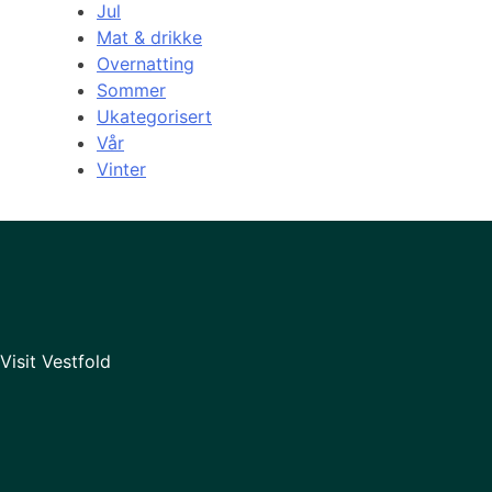
Jul
Mat & drikke
Overnatting
Sommer
Ukategorisert
Vår
Vinter
Visit Vestfold