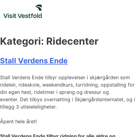
Skip
to
content
Kategori:
Ridecenter
Stall Verdens Ende
Stall Verdens Ende tilbyr opplevelser i skjærgården som
rideleir, rideskole, weekendkurs, turridning, oppstalling for
din egen hest, ridetimer i sprang og dressur og
eventer. Det tilbys overnatting i Skjærgårdsinternatet, og i
tillegg 3 utleieleiligheter.
Åpent hele året!
Stall Verdens Ende tilbyr ridning for alle aldre og