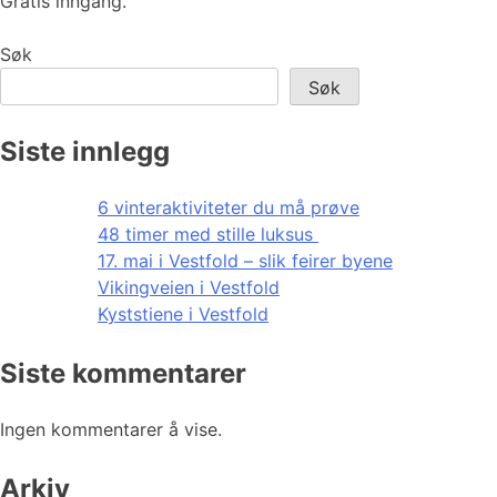
Gratis inngang.
Søk
Søk
Siste innlegg
6 vinteraktiviteter du må prøve
48 timer med stille luksus
17. mai i Vestfold – slik feirer byene
Vikingveien i Vestfold
Kyststiene i Vestfold
Siste kommentarer
Ingen kommentarer å vise.
Arkiv