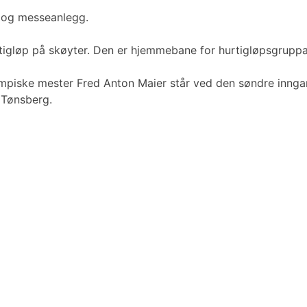
 og messeanlegg.
tigløp på skøyter. Den er hjemmebane for hurtigløpsgruppa 
 olympiske mester Fred Anton Maier står ved den søndre in
 Tønsberg.