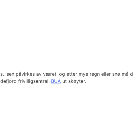
. Isen påvirkes av været, og etter mye regn eller snø må det b
efjord frivilligsentral,
BUA
ut skøyter.