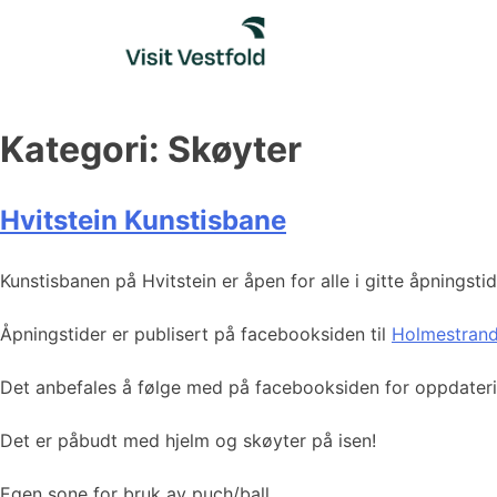
Skip
to
content
Kategori:
Skøyter
Hvitstein Kunstisbane
Kunstisbanen på Hvitstein er åpen for alle i gitte åpningstid
Åpningstider er publisert på facebooksiden til
Holmestrand
Det anbefales å følge med på facebooksiden for oppdate
Det er påbudt med hjelm og skøyter på isen!
Egen sone for bruk av puch/ball.