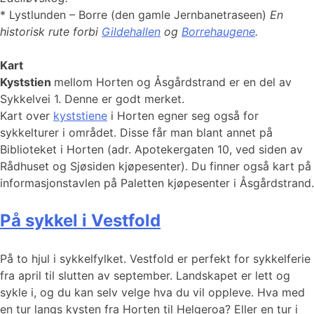
* Lystlunden – Borre (den gamle Jernbanetraseen)
En
historisk rute forbi
Gildehallen
og
Borrehaugene
.
Kart
Kyststien
mellom Horten og Åsgårdstrand er en del av
Sykkelvei 1. Denne er godt merket.
Kart over
kyststiene
i Horten egner seg også for
sykkelturer i området. Disse får man blant annet på
Biblioteket i Horten (adr. Apotekergaten 10, ved siden av
Rådhuset og Sjøsiden kjøpesenter). Du finner også kart på
informasjonstavlen på Paletten kjøpesenter i Åsgårdstrand.
På sykkel i Vestfold
På to hjul i sykkelfylket. Vestfold er perfekt for sykkelferie
fra april til slutten av september. Landskapet er lett og
sykle i, og du kan selv velge hva du vil oppleve. Hva med
en tur langs kysten fra Horten til Helgeroa? Eller en tur i