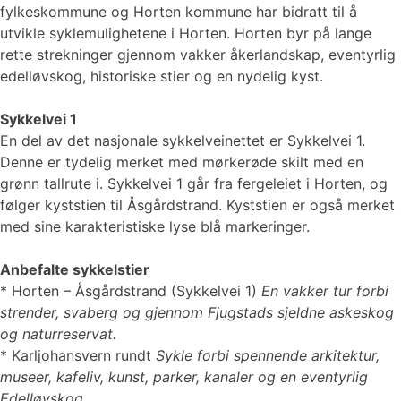
fylkeskommune og Horten kommune har bidratt til å
utvikle syklemulighetene i Horten. Horten byr på lange
rette strekninger gjennom vakker åkerlandskap, eventyrlig
edelløvskog, historiske stier og en nydelig kyst.
Sykkelvei 1
En del av det nasjonale sykkelveinettet er Sykkelvei 1.
Denne er tydelig merket med mørkerøde skilt med en
grønn tallrute i. Sykkelvei 1 går fra fergeleiet i Horten, og
følger kyststien til Åsgårdstrand. Kyststien er også merket
med sine karakteristiske lyse blå markeringer.
Anbefalte sykkelstier
* ​​​​​Horten – Åsgårdstrand (Sykkelvei 1)
En vakker tur forbi
strender, svaberg og gjennom Fjugstads sjeldne askeskog
og naturreservat.
* Karljohansvern rundt
Sykle forbi spennende arkitektur,
museer, kafeliv, kunst, parker, kanaler og en eventyrlig
Edelløvskog.