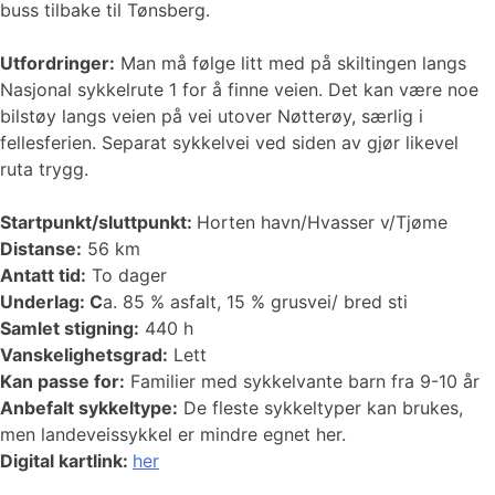
buss tilbake til Tønsberg.
Utfordringer:
Man må følge litt med på skiltingen langs
Nasjonal sykkelrute 1 for å finne veien. Det kan være noe
bilstøy langs veien på vei utover Nøtterøy, særlig i
fellesferien. Separat sykkelvei ved siden av gjør likevel
ruta trygg.
Startpunkt/sluttpunkt:
Horten havn/Hvasser v/Tjøme
Distanse:
56 km
Antatt tid:
To dager
Underlag: C
a. 85 % asfalt, 15 % grusvei/ bred sti
Samlet stigning:
440 h
Vanskelighetsgrad:
Lett
Kan passe for:
Familier med sykkelvante barn fra 9-10 år
Anbefalt sykkeltype:
De fleste sykkeltyper kan brukes,
men landeveissykkel er mindre egnet her.
Digital kartlink:
her