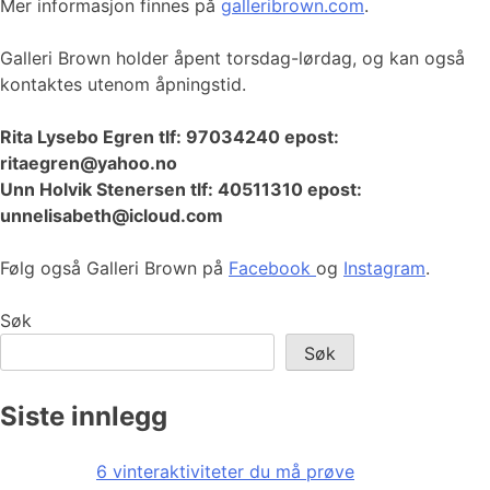
Mer informasjon finnes på
galleribrown.com
.
Galleri Brown holder åpent torsdag-lørdag, og kan også
kontaktes utenom åpningstid.
Rita Lysebo Egren tlf: 97034240 epost:
ritaegren@yahoo.no
Unn Holvik Stenersen tlf: 40511310 epost:
unnelisabeth@icloud.com
Følg også Galleri Brown på
Facebook
og
Instagram
.
Søk
Søk
Siste innlegg
6 vinteraktiviteter du må prøve