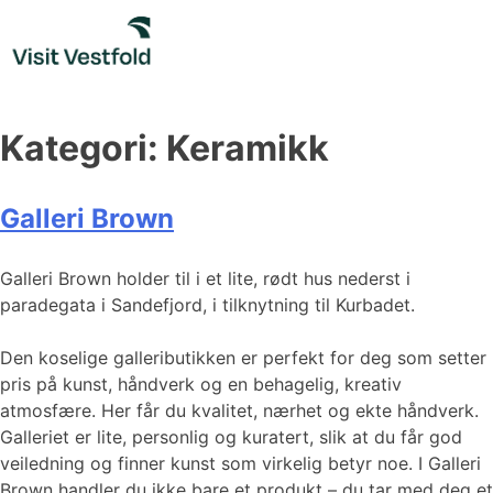
Skip
to
content
Kategori:
Keramikk
Galleri Brown
Galleri Brown holder til i et lite, rødt hus nederst i
paradegata i Sandefjord, i tilknytning til Kurbadet.
Den koselige galleributikken er perfekt for deg som setter
pris på kunst, håndverk og en behagelig, kreativ
atmosfære. Her får du kvalitet, nærhet og ekte håndverk.
Galleriet er lite, personlig og kuratert, slik at du får god
veiledning og finner kunst som virkelig betyr noe. I Galleri
Brown handler du ikke bare et produkt – du tar med deg et