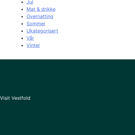
Jul
Mat & drikke
Overnatting
Sommer
Ukategorisert
Vår
Vinter
Visit Vestfold