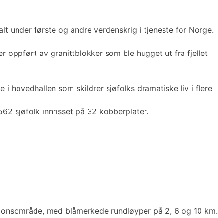
lt under første og andre verdenskrig i tjeneste for Norge.
r oppført av granittblokker som ble hugget ut fra fjellet
i hovedhallen som skildrer sjøfolks dramatiske liv i flere
62 sjøfolk innrisset på 32 kobberplater.
easjonsområde, med blåmerkede rundløyper på 2, 6 og 10 km.