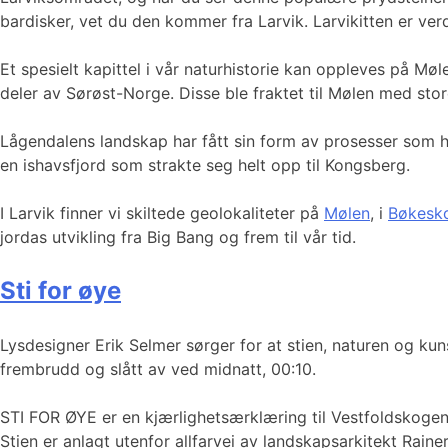
bardisker, vet du den kommer fra Larvik. Larvikitten er ver
Et spesielt kapittel i vår naturhistorie kan oppleves på Mø
deler av Sørøst-Norge. Disse ble fraktet til Mølen med store
Lågendalens landskap har fått sin form av prosesser som har
en ishavsfjord som strakte seg helt opp til Kongsberg.
I Larvik finner vi skiltede geolokaliteter på
Mølen
, i
Bøkesk
jordas utvikling fra Big Bang og frem til vår tid.
Sti for øye
Lysdesigner Erik Selmer sørger for at stien, naturen og ku
frembrudd og slått av ved midnatt, 00:10.
STI FOR ØYE er en kjærlighetsærklæring til Vestfoldskogen. 
Stien er anlagt utenfor allfarvei av landskapsarkitekt Rain