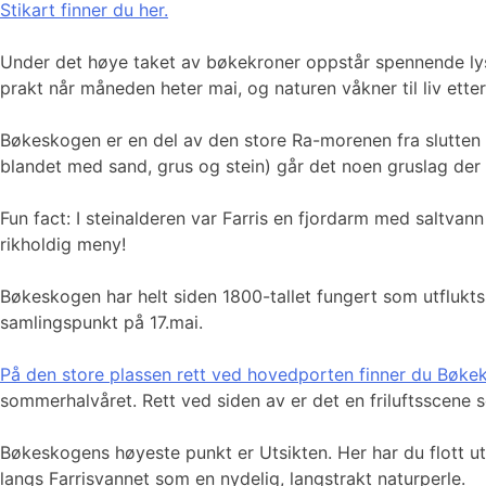
Stikart finner du her.
Under det høye taket av bøkekroner oppstår spennende lyss
prakt når måneden heter mai, og naturen våkner til liv etter
Bøkeskogen er en del av den store Ra-morenen fra slutten a
blandet med sand, grus og stein) går det noen gruslag der 
Fun fact: I steinalderen var Farris en fjordarm med saltvan
rikholdig meny!
Bøkeskogen har helt siden 1800-tallet fungert som utfluktss
samlingspunkt på 17.mai.
På den store plassen rett ved hovedporten finner du Bøke
sommerhalvåret. Rett ved siden av er det en friluftsscene 
Bøkeskogens høyeste punkt er Utsikten. Her har du flott u
langs Farrisvannet som en nydelig, langstrakt naturperle.