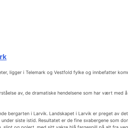
rk
r, ligger i Telemark og Vestfold fylke og innbefatter kom
orståelse av, de dramatiske hendelsene som har vært med å 
de bergarten i Larvik. Landskapet i Larvik er preget av det 
 under siste istid. Resultatet er de fine svabergene som dom
lipt og polert, med sitt vakre blå fargespill på alt fra ve