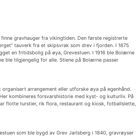
finne gravhauger fra vikingtiden. Den første registrerte
get" tauverk fra et skipsvrak som drev i fjorden. I 1875
gget en fritidsbolig på øya, Grevestuen. I 1916 ble Bolærne
ble tilgjengelig for alle. Stiene på Bolærne passer
et organisert arrangement eller utforske øya på egenhånd.
Her kombineres forsvarshistorie med kyst- og kulturliv. På
otte turstier, rik flora, restaurant og kiosk, fotballslette,
revestuen som ble bygd av Grev Jarlsberg i 1840, gravrøyser