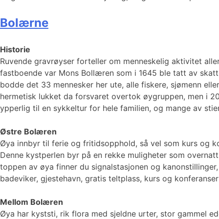
Bolærne
Historie
Ruvende gravrøyser forteller om menneskelig aktivitet alle
fastboende var Mons Bollæren som i 1645 ble tatt av skatte
bodde det 33 mennesker her ute, alle fiskere, sjømenn elle
hermetisk lukket da forsvaret overtok øygruppen, men i 200
ypperlig til en sykkeltur for hele familien, og mange av stie
Østre Bolæren
Øya innbyr til ferie og fritidsopphold, så vel som kurs og
Denne kystperlen byr på en rekke muligheter som overnatting
toppen av øya finner du signalstasjonen og kanonstillinger, m
badeviker, gjestehavn, gratis teltplass, kurs og konferan
Mellom Bolæren
Øya har kyststi, rik flora med sjeldne urter, stor gammel e