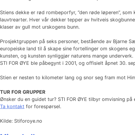
Stiens dekke er rød rombeporfyr, ”den røde løperen”, som 
lauvtrearter. Hver vår dekker tepper av hvitveis skogbunnen
klaser av gull mot urskogens bunn.
Prosjektgruppen på seks personer, bestående av Bjarne Sætr
europeiske land til å skape sine fortellinger om skogens eg
kunsten, og kunsten synliggjør naturens mange underverk.
STI FOR ØYE ble påbegynt i 2001, og offisielt åpnet 30. s
Stien er nesten to kilometer lang og snor seg fram mot Himm
TUR FOR GRUPPER
Ønsker du en guidet tur? STI FOR ØYE tilbyr omvisning på en
Ta kontakt
for forespørsel.
Kilde: Stiforoye.no