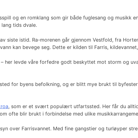
pill og en romklang som gir både fuglesang og musikk en e
 lang tids dvale.
v siste istid. Ra-morenen går gjennom Vestfold, fra Horten
vann kan bevege seg. Dette er kilden til Farris, kildevann
n – her levde våre forfedre godt beskyttet mot storm og uvæ
ted for byens befolkning, og er blitt mye brukt til byfeste
kroa
, som er et svært populært utfartssted. Her får du all
som ofte blir brukt i forbindelse med ulike musikkarrangeme
tsyn over Farrisvannet. Med fine gangstier og turløyper st