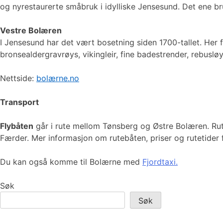
og nyrestaurerte småbruk i idylliske Jensesund. Det ene br
Vestre Bolæren
I Jensesund har det vært bosetning siden 1700-tallet. Her f
bronsealdergravrøys, vikingleir, fine badestrender, rebuslø
Nettside:
bolærne.no
Transport
Flybåten
går i rute mellom Tønsberg og Østre Bolæren. Rute
Færder. Mer informasjon om rutebåten, priser og rutetider
Du kan også komme til Bolærne med
Fjordtaxi.
Søk
Søk