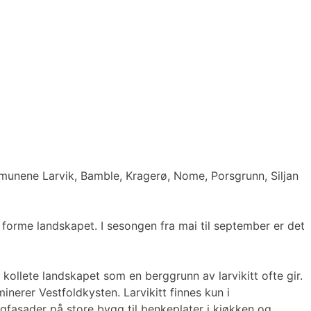
munene Larvik, Bamble, Kragerø, Nome, Porsgrunn, Siljan
forme landskapet. I sesongen fra mai til september er det
kollete landskapet som en berggrunn av larvikitt ofte gir.
inerer Vestfoldkysten. Larvikitt finnes kun i
ggfasader på store bygg til benkeplater i kjøkken og