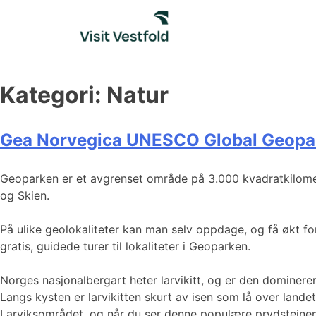
Skip
to
content
Kategori:
Natur
Gea Norvegica UNESCO Global Geopa
Geoparken er et avgrenset område på 3.000 kvadratkilomete
og Skien.
På ulike geolokaliteter kan man selv oppdage, og få økt f
gratis, guidede turer til lokaliteter i Geoparken.
Norges nasjonalbergart heter larvikitt, og er den domineren
Langs kysten er larvikitten skurt av isen som lå over landet
Larviksområdet, og når du ser denne populære prydsteinen, s