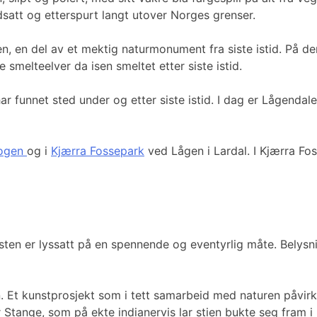
dsatt og etterspurt langt utover Norges grenser.
len, en del av et mektig naturmonument fra siste istid. På d
 smelteelver da isen smeltet etter siste istid.
 funnet sted under og etter siste istid. I dag er Lågendale
ogen
og i
Kjærra Fossepark
ved Lågen i Lardal. I Kjærra Fos
nsten er lyssatt på en spennende og eventyrlig måte. Belysn
Et kunstprosjekt som i tett samarbeid med naturen påvirker 
er Stange, som på ekte indianervis lar stien bukte seg fram