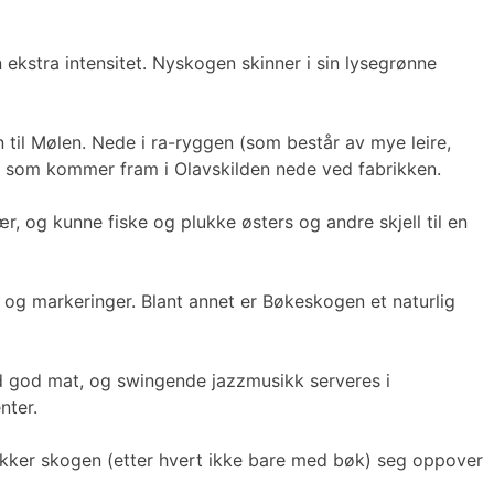
kstra intensitet. Nyskogen skinner i sin lysegrønne
 til Mølen. Nede i ra-ryggen (som består av mye leire,
et, som kommer fram i Olavskilden nede ved fabrikken.
r, og kunne fiske og plukke østers og andre skjell til en
r og markeringer. Blant annet er Bøkeskogen et naturlig
tid god mat, og swingende jazzmusikk serveres i
nter.
rekker skogen (etter hvert ikke bare med bøk) seg oppover