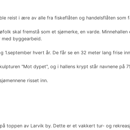
reist i ære av alle fra fiskeflåten og handelsflåten som fa
øfolk skal fremstå som et sjømerke, en varde. Minnehallen e
år med byggearbeid.
.september hvert år. De får se en 32 meter lang frise inne 
ulpturen "Mot dypet", og i hallens krypt står navnene på 75
sjømennene risset inn.
 på toppen av Larvik by. Dette er et vakkert tur- og rekr