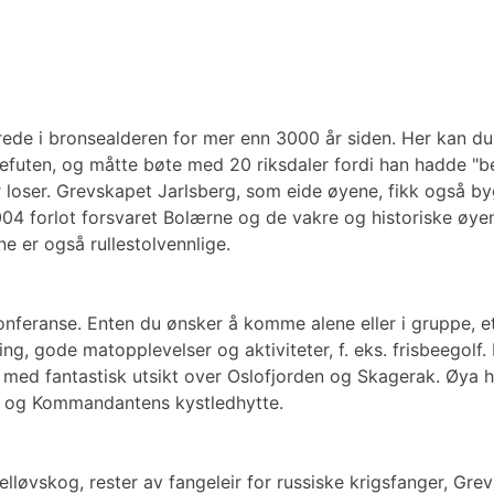
rede i bronsealderen for mer enn 3000 år siden. Her kan du 
futen, og måtte bøte med 20 riksdaler fordi han hadde "ber
r loser. Grevskapet Jarlsberg, som eide øyene, fikk også by
4 forlot forsvaret Bolærne og de vakre og historiske øyene 
ne er også rullestolvennlige.
 konferanse. Enten du ønsker å komme alene eller i gruppe, 
, gode matopplevelser og aktiviteter, f. eks. frisbeegolf. 
ed fantastisk utsikt over Oslofjorden og Skagerak. Øya har fl
ser og Kommandantens kystledhytte.
delløvskog, rester av fangeleir for russiske krigsfanger, G