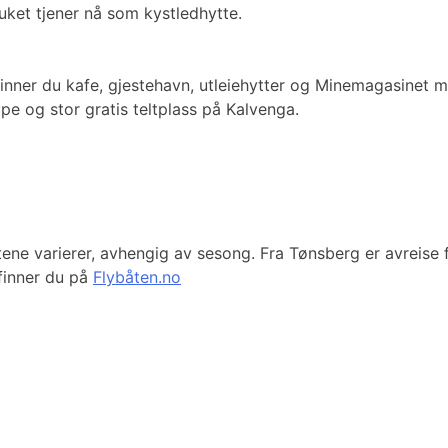
uket tjener nå som kystledhytte.
inner du kafe, gjestehavn, utleiehytter og Minemagasinet me
ype og stor gratis teltplass på Kalvenga.
ne varierer, avhengig av sesong. Fra Tønsberg er avreise 
 finner du på
Flybåten.no