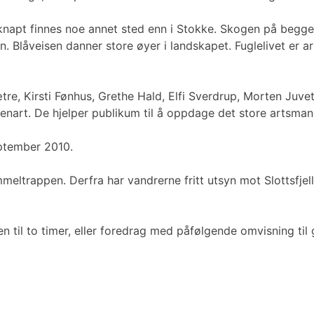
knapt finnes noe annet sted enn i Stokke. Skogen på begge 
. Blåveisen danner store øyer i landskapet. Fuglelivet er ar
e, Kirsti Fønhus, Grethe Hald, Elfi Sverdrup, Morten Juvet 
enart. De hjelper publikum til å oppdage det store artsmang
eptember 2010.
eltrappen. Derfra har vandrerne fritt utsyn mot Slottsfjell
 til to timer, eller foredrag med påfølgende omvisning til 