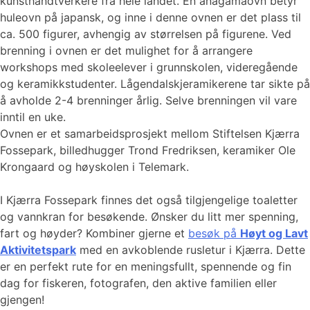
kunsthåndtverkere fra hele landet. En anagamaovn betyr
huleovn på japansk, og inne i denne ovnen er det plass til
ca. 500 figurer, avhengig av størrelsen på figurene. Ved
brenning i ovnen er det mulighet for å arrangere
workshops med skoleelever i grunnskolen, videregående
og keramikkstudenter. Lågendalskjeramikerene tar sikte på
å avholde 2-4 brenninger årlig. Selve brenningen vil vare
inntil en uke.
Ovnen er et samarbeidsprosjekt mellom Stiftelsen Kjærra
Fossepark, billedhugger Trond Fredriksen, keramiker Ole
Krongaard og høyskolen i Telemark.
I Kjærra Fossepark finnes det også tilgjengelige toaletter
og vannkran for besøkende. Ønsker du litt mer spenning,
fart og høyder? Kombiner gjerne et
besøk på
Høyt og Lavt
Aktivitetspark
med en avkoblende rusletur i Kjærra. Dette
er en perfekt rute for en meningsfullt, spennende og fin
dag for fiskeren, fotografen, den aktive familien eller
gjengen!