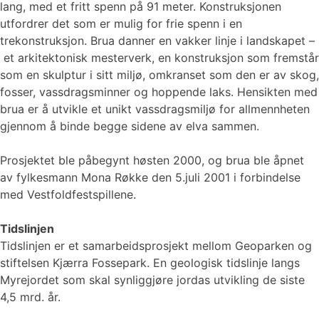
lang, med et fritt spenn på 91 meter. Konstruksjonen
utfordrer det som er mulig for frie spenn i en
trekonstruksjon. Brua danner en vakker linje i landskapet –
et arkitektonisk mesterverk, en konstruksjon som fremstår
som en skulptur i sitt miljø, omkranset som den er av skog,
fosser, vassdragsminner og hoppende laks. Hensikten med
brua er å utvikle et unikt vassdragsmiljø for allmennheten
gjennom å binde begge sidene av elva sammen.
Prosjektet ble påbegynt høsten 2000, og brua ble åpnet
av fylkesmann Mona Røkke den 5.juli 2001 i forbindelse
med Vestfoldfestspillene.
Tidslinjen
Tidslinjen er et samarbeidsprosjekt mellom Geoparken og
stiftelsen Kjærra Fossepark. En geologisk tidslinje langs
Myrejordet som skal synliggjøre jordas utvikling de siste
4,5 mrd. år.