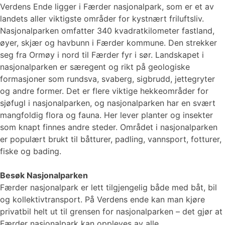
Verdens Ende ligger i Færder nasjonalpark, som er et av
landets aller viktigste områder for kystnært friluftsliv.
Nasjonalparken omfatter 340 kvadratkilometer fastland,
øyer, skjær og havbunn i Færder kommune. Den strekker
seg fra Ormøy i nord til Færder fyr i sør. Landskapet i
nasjonalparken er særegent og rikt på geologiske
formasjoner som rundsva, svaberg, sigbrudd, jettegryter
og andre former. Det er flere viktige hekkeområder for
sjøfugl i nasjonalparken, og nasjonalparken har en svært
mangfoldig flora og fauna. Her lever planter og insekter
som knapt finnes andre steder. Området i nasjonalparken
er populært brukt til båtturer, padling, vannsport, fotturer,
fiske og bading.
Besøk Nasjonalparken
Færder nasjonalpark er lett tilgjengelig både med båt, bil
og kollektivtransport. På Verdens ende kan man kjøre
privatbil helt ut til grensen for nasjonalparken – det gjør at
Færder nasjonalpark kan oppleves av alle.