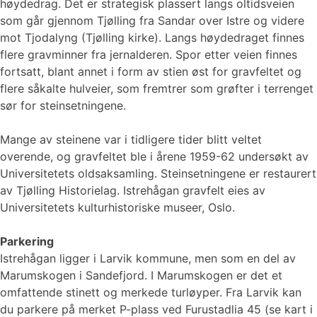
høydedrag. Det er strategisk plassert langs oltidsveien
som går gjennom Tjølling fra Sandar over Istre og videre
mot Tjodalyng (Tjølling kirke). Langs høydedraget finnes
flere gravminner fra jernalderen. Spor etter veien finnes
fortsatt, blant annet i form av stien øst for gravfeltet og
flere såkalte hulveier, som fremtrer som grøfter i terrenget
sør for steinsetningene.
Mange av steinene var i tidligere tider blitt veltet
overende, og gravfeltet ble i årene 1959-62 undersøkt av
Universitetets oldsaksamling. Steinsetningene er restaurert
av Tjølling Historielag. Istrehågan gravfelt eies av
Universitetets kulturhistoriske museer, Oslo.
Parkering
Istrehågan ligger i Larvik kommune, men som en del av
Marumskogen i Sandefjord. I Marumskogen er det et
omfattende stinett og merkede turløyper. Fra Larvik kan
du parkere på merket P-plass ved Furustadlia 45 (se kart i