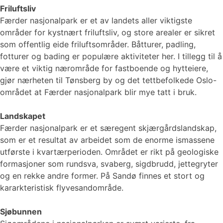
Friluftsliv
Færder nasjonalpark er et av landets aller viktigste
områder for kystnært friluftsliv, og store arealer er sikret
som offentlig eide friluftsområder. Båtturer, padling,
fotturer og bading er populære aktiviteter her. I tillegg til å
være et viktig nærområde for fastboende og hytteiere,
gjør nærheten til Tønsberg by og det tettbefolkede Oslo-
området at Færder nasjonalpark blir mye tatt i bruk.
Landskapet
Færder nasjonalpark er et særegent skjærgårdslandskap,
som er et resultat av arbeidet som de enorme ismassene
utførste i kvartærperioden. Området er rikt på geologiske
formasjoner som rundsva, svaberg, sigdbrudd, jettegryter
og en rekke andre former. På Sandø finnes et stort og
kararkteristisk flyvesandområde.
Sjøbunnen