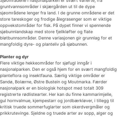
Sjøområdene i nasjonalparken er svært varierte, fra
gruntvannsområder i skjærgården ut til de dype
sjøområdene lenger fra land. I de grunne områdene er det
store tareskoger og frodige ålegrasenger som er viktige
oppvekstområder for fisk. På dypet finner vi spennende
sjøbunnlandskap med store fjellkløfter og flate
bløtbunnsområder. Denne variasjonen gir grunnlag for et
mangfoldig dyre- og planteliv på sjøbunnen.
Planter og dyr
Flere viktige hekkeområder for sjøfugl inngår i
nasjonalparken. Den er også hjem for en svært mangfoldig
planteflora og insektfauna. Særlig viktige områder er
Sandø, Bolærne, Østre Bustein og Moutmarka. Færder
nasjonalpark er en biologisk hotspot med totalt 309
registrerte rødlistearter. Her kan du finne kammarimjelle,
gul hornvalmue, kjempestarr og jordbærkløver, i tillegg til
kritisk truede sommerfuglarter som okerdvergmåler og
prikkrutevinge. Sjeldne og truede arter av sopp, alger og