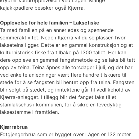
krydrer kulturopplevelsen ved Lågen. Mange
kajakkpadlere besøker også Kjærra.
Opplevelse for hele familien – Laksefiske
Ta med familien på en annerledes og spennende
sommeraktivitet. Nede i Kjærra vil du se plassen hvor
lakseteina ligger. Dette er en gammel konstruksjon og et
kulturhistorisk fiske fra tilbake på 1300 tallet. Her kan
dere oppleve en gammel fangstmetode og se laks bli tatt
opp av teina. Teina åpnes alle torsdager i juli, og det har
ved enkelte anledninger vært flere hundre tilskuere til
stede for å se fangsten bli hentet opp fra teina. Fangsten
blir solgt på stedet, og inntektene går til vedlikehold av
Kjærra-anlegget. I tillegg blir det fanget laks til et
stamlaksehus i kommunen, for å sikre en levedyktig
laksestamme i framtiden.
Kjærrabrua
Fotgjengerbrua som er bygget over Lågen er 132 meter