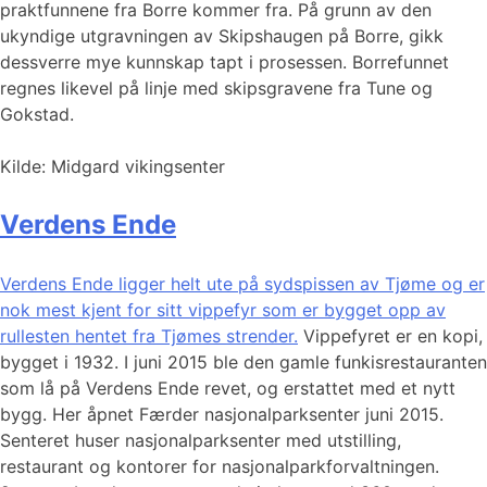
praktfunnene fra Borre kommer fra. På grunn av den
ukyndige utgravningen av Skipshaugen på Borre, gikk
dessverre mye kunnskap tapt i prosessen. Borrefunnet
regnes likevel på linje med skipsgravene fra Tune og
Gokstad.
Kilde: Midgard vikingsenter
Verdens Ende
Verdens Ende ligger helt ute på sydspissen av Tjøme og er
nok mest kjent for sitt vippefyr som er bygget opp av
rullesten hentet fra Tjømes strender.
Vippefyret er en kopi,
bygget i 1932. I juni 2015 ble den gamle funkisrestauranten
som lå på Verdens Ende revet, og erstattet med et nytt
bygg. Her åpnet Færder nasjonalparksenter juni 2015.
Senteret huser nasjonalparksenter med utstilling,
restaurant og kontorer for nasjonalparkforvaltningen.