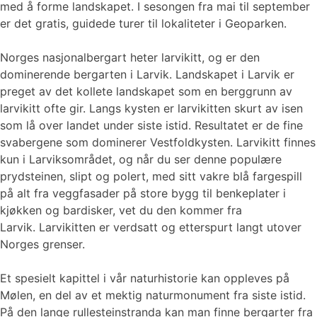
med å forme landskapet. I sesongen fra mai til september
er det gratis, guidede turer til lokaliteter i Geoparken.
Norges nasjonalbergart heter larvikitt, og er den
dominerende bergarten i Larvik. Landskapet i Larvik er
preget av det kollete landskapet som en berggrunn av
larvikitt ofte gir. Langs kysten er larvikitten skurt av isen
som lå over landet under siste istid. Resultatet er de fine
svabergene som dominerer Vestfoldkysten. Larvikitt finnes
kun i Larviksområdet, og når du ser denne populære
prydsteinen, slipt og polert, med sitt vakre blå fargespill
på alt fra veggfasader på store bygg til benkeplater i
kjøkken og bardisker, vet du den kommer fra
Larvik. Larvikitten er verdsatt og etterspurt langt utover
Norges grenser.
Et spesielt kapittel i vår naturhistorie kan oppleves på
Mølen, en del av et mektig naturmonument fra siste istid.
På den lange rullesteinstranda kan man finne bergarter fra