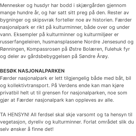
Mennesker og husdyr har bodd i skjærgården gjennom
mange hundre år, og har satt sitt preg på den. Rester av
bygninger og skipsvrak forteller noe av historien. Færder
nasjonalpark er rikt på kulturminner, både over og under
vann. Eksempler på kulturminner og kulturmiljøer er
russerfangeleiren, husmansplassene Nordre Jensesund og
Rønningen, Kompassrosen på Østre Bolæren, Fulehuk fyr
og deler av gårdsbebyggelsen på Søndre Årøy.
BESØK NASJONALPARKEN
Færder nasjonalpark er lett tilgjengelig både med båt, bil
og kollektivtransport. På Verdens ende kan man kjøre
privatbil helt ut til grensen for nasjonalparken, noe som
gjør at Færder nasjonalpark kan oppleves av alle.
TA HENSYN! All ferdsel skal skje varsomt og ta hensyn til
vegetasjon, dyreliv og kulturminner. Forlat området slik du
selv ønsker å finne det!