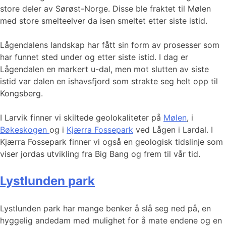
store deler av Sørøst-Norge. Disse ble fraktet til Mølen
med store smelteelver da isen smeltet etter siste istid.
Lågendalens landskap har fått sin form av prosesser som
har funnet sted under og etter siste istid. I dag er
Lågendalen en markert u-dal, men mot slutten av siste
istid var dalen en ishavsfjord som strakte seg helt opp til
Kongsberg.
I Larvik finner vi skiltede geolokaliteter på
Mølen
, i
Bøkeskogen
og i
Kjærra Fossepark
ved Lågen i Lardal. I
Kjærra Fossepark finner vi også en geologisk tidslinje som
viser jordas utvikling fra Big Bang og frem til vår tid.
Lystlunden park
Lystlunden park har mange benker å slå seg ned på, en
hyggelig andedam med mulighet for å mate endene og en