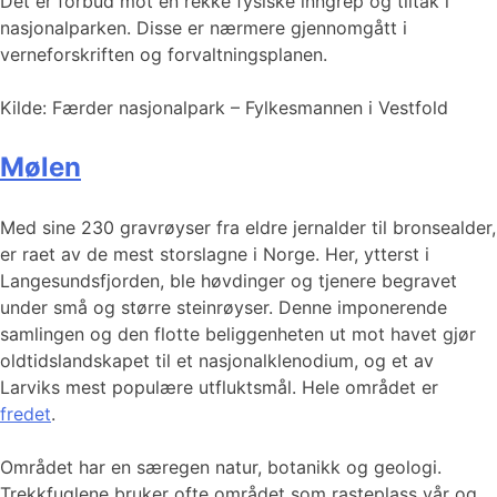
Det er forbud mot en rekke fysiske inngrep og tiltak i
nasjonalparken. Disse er nærmere gjennomgått i
verneforskriften og forvaltningsplanen.
Kilde: Færder nasjonalpark – Fylkesmannen i Vestfold
Mølen
Med sine 230 gravrøyser fra eldre jernalder til bronsealder,
er raet av de mest storslagne i Norge. Her, ytterst i
Langesundsfjorden, ble høvdinger og tjenere begravet
under små og større steinrøyser. Denne imponerende
samlingen og den flotte beliggenheten ut mot havet gjør
oldtidslandskapet til et nasjonalklenodium, og et av
Larviks mest populære utfluktsmål. Hele området er
fredet
.
Området har en særegen natur, botanikk og geologi.
Trekkfuglene bruker ofte området som rasteplass vår og