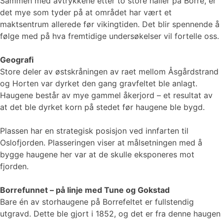
Sammen med avtrykkene etter to store haller på Borre, er
det mye som tyder på at området har vært et
maktsentrum allerede før vikingtiden. Det blir spennende å
følge med på hva fremtidige undersøkelser vil fortelle oss.
Geografi
Store deler av østskråningen av raet mellom Åsgårdstrand
og Horten var dyrket den gang gravfeltet ble anlagt.
Haugene består av mye gammel åkerjord – et resultat av
at det ble dyrket korn på stedet før haugene ble bygd.
Plassen har en strategisk posisjon ved innfarten til
Oslofjorden. Plasseringen viser at målsetningen med å
bygge haugene her var at de skulle eksponeres mot
fjorden.
Borrefunnet – på linje med Tune og Gokstad
Bare én av storhaugene på Borrefeltet er fullstendig
utgravd. Dette ble gjort i 1852, og det er fra denne haugen