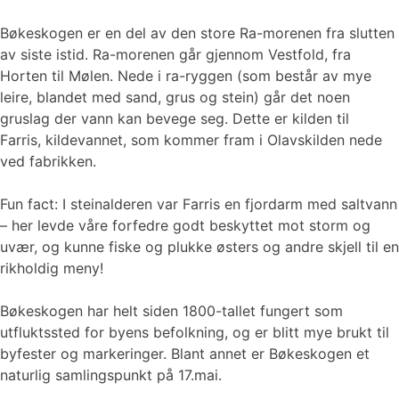
Bøkeskogen er en del av den store Ra-morenen fra slutten
av siste istid. Ra-morenen går gjennom Vestfold, fra
Horten til Mølen. Nede i ra-ryggen (som består av mye
leire, blandet med sand, grus og stein) går det noen
gruslag der vann kan bevege seg. Dette er kilden til
Farris, kildevannet, som kommer fram i Olavskilden nede
ved fabrikken.
Fun fact: I steinalderen var Farris en fjordarm med saltvann
– her levde våre forfedre godt beskyttet mot storm og
uvær, og kunne fiske og plukke østers og andre skjell til en
rikholdig meny!
Bøkeskogen har helt siden 1800-tallet fungert som
utfluktssted for byens befolkning, og er blitt mye brukt til
byfester og markeringer. Blant annet er Bøkeskogen et
naturlig samlingspunkt på 17.mai.