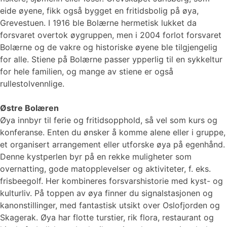
eide øyene, fikk også bygget en fritidsbolig på øya,
Grevestuen. I 1916 ble Bolærne hermetisk lukket da
forsvaret overtok øygruppen, men i 2004 forlot forsvaret
Bolærne og de vakre og historiske øyene ble tilgjengelig
for alle. Stiene på Bolærne passer ypperlig til en sykkeltur
for hele familien, og mange av stiene er også
rullestolvennlige.
Østre Bolæren
Øya innbyr til ferie og fritidsopphold, så vel som kurs og
konferanse. Enten du ønsker å komme alene eller i gruppe,
et organisert arrangement eller utforske øya på egenhånd.
Denne kystperlen byr på en rekke muligheter som
overnatting, gode matopplevelser og aktiviteter, f. eks.
frisbeegolf. Her kombineres forsvarshistorie med kyst- og
kulturliv. På toppen av øya finner du signalstasjonen og
kanonstillinger, med fantastisk utsikt over Oslofjorden og
Skagerak. Øya har flotte turstier, rik flora, restaurant og