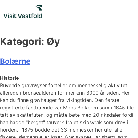
Skip
to
content
Kategori:
Øy
Bolærne
Historie
Ruvende gravrøyser forteller om menneskelig aktivitet
allerede i bronsealderen for mer enn 3000 år siden. Her
kan du finne gravhauger fra vikingtiden. Den første
registrerte fastboende var Mons Bollæren som i 1645 ble
tatt av skattefuten, og måtte bøte med 20 riksdaler fordi
han hadde "berget" tauverk fra et skipsvrak som drev i
fjorden. I 1875 bodde det 33 mennesker her ute, alle
fiskere, sjømenn eller loser. Grevskapet Jarlsberg, som