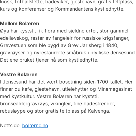
kiosk, fotballslette, badeviker, gjestehavn, gratis teltplass,
kurs og konferanser og Kommandantens kystledhytte.
Mellom Bolæren
Øya har kyststi, rik flora med sjeldne urter, stor gammel
edelløvskog, rester av fangeleir for russiske krigsfanger,
Grevestuen som ble bygd av Grev Jarlsberg i 1840,
gravrøyser og nyrestaurerte småbruk i idylliske Jensesund.
Det ene bruket tjener nå som kystledhytte.
Vestre Bolæren
I Jensesund har det vært bosetning siden 1700-tallet. Her
finner du kafe, gjestehavn, utleiehytter og Minemagasinet
med kystkultur. Vestre Bolæren har kyststi,
bronsealdergravrøys, vikingleir, fine badestrender,
rebusløype og stor gratis teltplass på Kalvenga.
Nettside:
bolærne.no