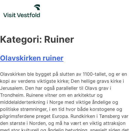
Skip
to
content
Kategori:
Ruiner
Olavskirken ruiner
Olavskirken ble bygget på slutten av 1100-tallet, og er en
kopi av verdens viktigste kirke; Den hellige gravs kirke i
Jerusalem. Den har også paralleller til Olavs grav i
Trondheim. Ruinene vitner om en arkitektur og
middelaldertenkning i Norge med viktige åndelige og
politiske strømninger, i en tid hvor både korstogene og
pilgrimsferdene preget Europa. Rundkirken i Tønsberg var
den største i Norden, og må ha vært en viktig attraksjon
med stor kulturell og åndelig betydning, spesielt siden det