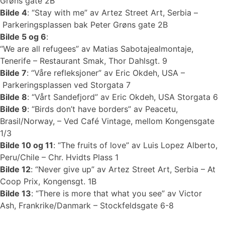
Grøns gate 2B
Bilde 4
: “Stay with me” av Artez Street Art, Serbia –
Parkeringsplassen bak Peter Grøns gate 2B
Bilde 5 og 6
:
“We are all refugees” av Matias Sabotajealmontaje,
Tenerife – Restaurant Smak, Thor Dahlsgt. 9
Bilde 7
: “Våre refleksjoner” av Eric Okdeh, USA –
Parkeringsplassen ved Storgata 7
Bilde 8
: “Vårt Sandefjord” av Eric Okdeh, USA Storgata 6
Bilde 9
: “Birds don’t have borders” av Peacetu,
Brasil/Norway, – Ved Café Vintage, mellom Kongensgate
1/3
Bilde 10 og 11
: “The fruits of love” av Luis Lopez Alberto,
Peru/Chile – Chr. Hvidts Plass 1
Bilde 12
: “Never give up” av Artez Street Art, Serbia – At
Coop Prix, Kongensgt. 1B
Bilde 13
: “There is more that what you see” av Victor
Ash, Frankrike/Danmark – Stockfeldsgate 6-8