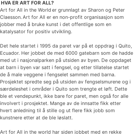
HVA ER ART FOR ALL?
Art for All in the World er grunnlagt av Sharon og Peter
Claesson. Art for All er en non-profit organisasjon som
jobber med å bruke kunst i det offentlige som en
katalysator for positiv utvikling.
Det hele startet i 1995 da paret var på et oppdrag i Quito,
Ecuador. Her jobbet de med 6000 gatebarn som de hadde
med ut i nasjonalparken på utsiden av byen. De oppdaget
at barn i byen var satt i fengsel, og etter tillatelse startet
de å male veggene i fengselet sammen med barna.
Prosjektet spredte seg på utsiden av fengselsmurene og i
særdeleshet i områder i Quito som trengte et løft. Dette
ble et vendepunkt, ikke bare for paret, men også for alle
involvert i prosjektet. Mange av de innsatte fikk etter
hvert anledning til å stille og ut flere fikk jobb som
kunstnere etter at de ble løslatt.
Art for All in the world har siden jobbet med en rekke