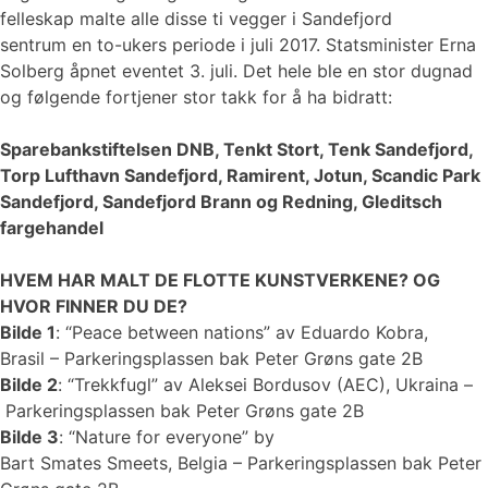
felleskap malte alle disse ti vegger i Sandefjord
sentrum en to-ukers periode i juli 2017. Statsminister Erna
Solberg åpnet eventet 3. juli. Det hele ble en stor dugnad
og følgende fortjener stor takk for å ha bidratt:
Sparebankstiftelsen DNB, Tenkt Stort, Tenk Sandefjord,
Torp Lufthavn Sandefjord, Ramirent, Jotun, Scandic Park
Sandefjord, Sandefjord Brann og Redning, Gleditsch
fargehandel
HVEM HAR MALT DE FLOTTE KUNSTVERKENE? OG
HVOR FINNER DU DE?
Bilde 1
: “Peace between nations” av Eduardo Kobra,
Brasil – Parkeringsplassen bak Peter Grøns gate 2B
Bilde 2
: “Trekkfugl” av Aleksei Bordusov (AEC), Ukraina –
Parkeringsplassen bak Peter Grøns gate 2B
Bilde 3
: “Nature for everyone” by
Bart Smates Smeets, Belgia – Parkeringsplassen bak Peter