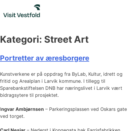
Skip
to
content
Kategori:
Street Art
Portretter av æresborgere
Kunstverkene er på oppdrag fra ByLab, Kultur, idrett og
fritid og Arealplan i Larvik kommune. I tillegg til
Sparebankstiftelsen DNB har næringslivet i Larvik vært
bidragsytere til prosjektet.
I
ngvar Ambjørnsen
– Parkeringsplassen ved Oskars gate
ved torget.
Carl Nesjar
– Nederst i Kongegata bak Farrisfabrikken.