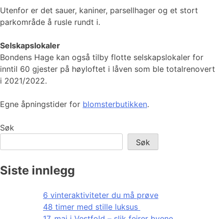
Utenfor er det sauer, kaniner, parsellhager og et stort
parkområde å rusle rundt i.
Selskapslokaler
Bondens Hage kan også tilby flotte selskapslokaler for
inntil 60 gjester på høyloftet i låven som ble totalrenovert
i 2021/2022.
Egne åpningstider for
blomsterbutikken
.
Søk
Søk
Siste innlegg
6 vinteraktiviteter du må prøve
48 timer med stille luksus
17. mai i Vestfold – slik feirer byene