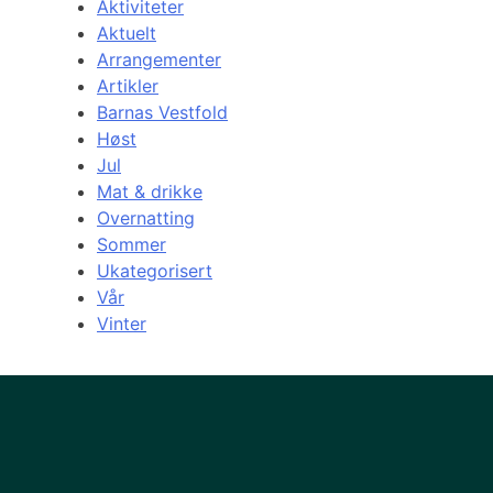
Aktiviteter
Aktuelt
Arrangementer
Artikler
Barnas Vestfold
Høst
Jul
Mat & drikke
Overnatting
Sommer
Ukategorisert
Vår
Vinter