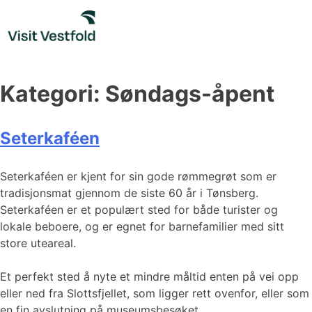
Skip
to
content
Kategori:
Søndags-åpent
Seterkaféen
Seterkaféen er kjent for sin gode rømmegrøt som er
tradisjonsmat gjennom de siste 60 år i Tønsberg.
Seterkaféen er et populært sted for både turister og
lokale beboere, og er egnet for barnefamilier med sitt
store uteareal.
Et perfekt sted å nyte et mindre måltid enten på vei opp
eller ned fra Slottsfjellet, som ligger rett ovenfor, eller som
en fin avslutning på museumsbesøket.