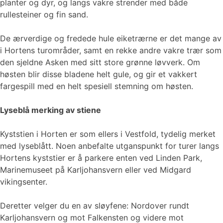
planter og dyr, og langs vakre strender med både
rullesteiner og fin sand.
De ærverdige og fredede hule eiketrærne er det mange av
i Hortens turområder, samt en rekke andre vakre trær som
den sjeldne Asken med sitt store grønne løvverk. Om
høsten blir disse bladene helt gule, og gir et vakkert
fargespill med en helt spesiell stemning om høsten.
Lyseblå merking av stiene
Kyststien i Horten er som ellers i Vestfold, tydelig merket
med lyseblått. Noen anbefalte utganspunkt for turer langs
Hortens kyststier er å parkere enten ved Linden Park,
Marinemuseet på Karljohansvern eller ved Midgard
vikingsenter.
Deretter velger du en av sløyfene: Nordover rundt
Karljohansvern og mot Falkensten og videre mot