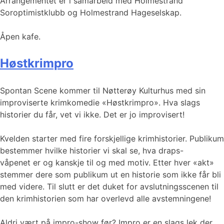
Arrangementet er i samarbeid med Holmestrand
Soroptimistklubb og Holmestrand Hageselskap.
Åpen kafe.
Høstkrimpro
Spontan Scene kommer til Nøtterøy Kulturhus med sin
improviserte krimkomedie «Høstkrimpro». Hva slags
historier du får, vet vi ikke. Det er jo improvisert!
Kvelden starter med fire forskjellige krimhistorier. Publikum
bestemmer hvilke historier vi skal se, hva draps-
våpenet er og kanskje til og med motiv. Etter hver «akt»
stemmer dere som publikum ut en historie som ikke får bli
med videre. Til slutt er det duket for avslutningsscenen til
den krimhistorien som har overlevd alle avstemningene!
Aldri vært på impro-show før? Impro er en slags lek der