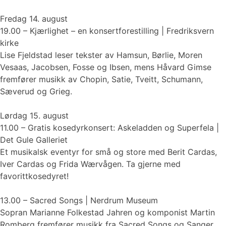
Fredag 14. august
19.00 – Kjærlighet – en konsertforestilling | Fredriksvern
kirke
Lise Fjeldstad leser tekster av Hamsun, Børlie, Moren
Vesaas, Jacobsen, Fosse og Ibsen, mens Håvard Gimse
fremfører musikk av Chopin, Satie, Tveitt, Schumann,
Sæverud og Grieg.
Lørdag 15. august
11.00 – Gratis kosedyrkonsert: Askeladden og Superfela |
Det Gule Galleriet
Et musikalsk eventyr for små og store med Berit Cardas,
Iver Cardas og Frida Wærvågen. Ta gjerne med
favorittkosedyret!
13.00 – Sacred Songs | Nerdrum Museum
Sopran Marianne Folkestad Jahren og komponist Martin
Romberg fremfører musikk fra Sacred Songs og Sanger