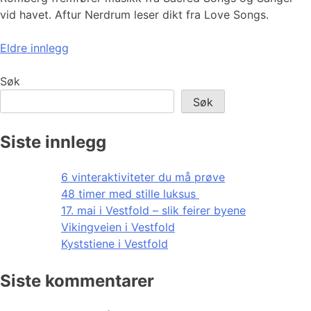
vid havet. Aftur Nerdrum leser dikt fra Love Songs.
Innleggnavigasjon
Eldre innlegg
Søk
Søk
Siste innlegg
6 vinteraktiviteter du må prøve
48 timer med stille luksus
17. mai i Vestfold – slik feirer byene
Vikingveien i Vestfold
Kyststiene i Vestfold
Siste kommentarer