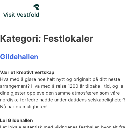
Skip
to
content
Kategori:
Festlokaler
Gildehallen
Vær et kreativt vertskap
Hva med å gjøre noe helt nytt og originalt på ditt neste
arrangement? Hva med å reise 1200 år tilbake i tid, og la
dine gjester oppleve den samme atmosfæren som våre
nordiske forfedre hadde under datidens selskapeligheter?
Nå har du muligheten!
Lei Gildehallen
I et lokale autentisk med vikingenes festhaller, hvor alt fra