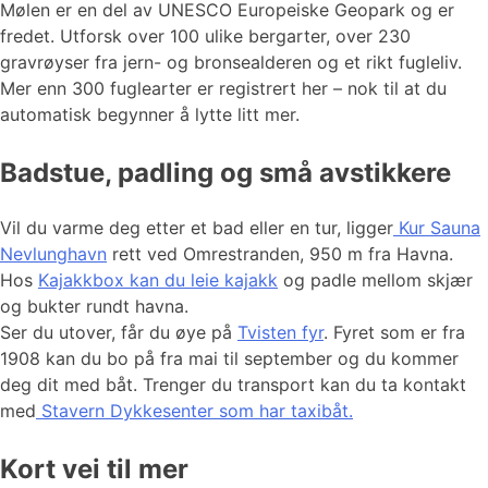
Mølen er en del av UNESCO Europeiske Geopark og er
fredet. Utforsk over 100 ulike bergarter, over 230
gravrøyser fra jern- og bronsealderen og et rikt fugleliv.
Mer enn 300 fuglearter er registrert her – nok til at du
automatisk begynner å lytte litt mer.
Badstue, padling og små avstikkere
Vil du varme deg etter et bad eller en tur, ligger
Kur Sauna
Nevlunghavn
rett ved Omrestranden, 950 m fra Havna.
Hos
Kajakkbox kan du leie kajakk
og padle mellom skjær
og bukter rundt havna.
Ser du utover, får du øye på
Tvisten fyr
. Fyret som er fra
1908 kan du bo på fra mai til september og du kommer
deg dit med båt. Trenger du transport kan du ta kontakt
med
Stavern Dykkesenter som har taxibåt.
Kort vei til mer