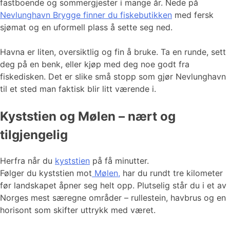
fastboende og sommergjester i mange år. Nede på
Nevlunghavn Brygge finner du fiskebutikken
med fersk
sjømat og en uformell plass å sette seg ned.
Havna er liten, oversiktlig og fin å bruke. Ta en runde, sett
deg på en benk, eller kjøp med deg noe godt fra
fiskedisken. Det er slike små stopp som gjør Nevlunghavn
til et sted man faktisk blir litt værende i.
Kyststien og Mølen – nært og
tilgjengelig
Herfra når du
kyststien
på få minutter.
Følger du kyststien mot
Mølen,
har du rundt tre kilometer
før landskapet åpner seg helt opp. Plutselig står du i et av
Norges mest særegne områder – rullestein, havbrus og en
horisont som skifter uttrykk med været.