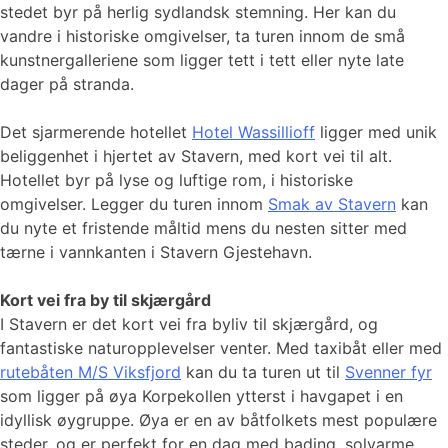
stedet byr på herlig sydlandsk stemning. Her kan du
vandre i historiske omgivelser, ta turen innom de små
kunstnergalleriene som ligger tett i tett eller nyte late
dager på stranda.
Det sjarmerende hotellet
Hotel Wassillioff
ligger med unik
beliggenhet i hjertet av Stavern, med kort vei til alt.
Hotellet byr på lyse og luftige rom, i historiske
omgivelser. Legger du turen innom
Smak av Stavern
kan
du nyte et fristende måltid mens du nesten sitter med
tærne i vannkanten i Stavern Gjestehavn.
Kort vei fra by til skjærgård
I Stavern er det kort vei fra byliv til skjærgård, og
fantastiske naturopplevelser venter. Med taxibåt eller med
rutebåten M/S Viksfjord
kan du ta turen ut til
Svenner fyr
som ligger på øya Korpekollen ytterst i havgapet i en
idyllisk øygruppe. Øya er en av båtfolkets mest populære
steder, og er perfekt for en dag med bading, solvarme