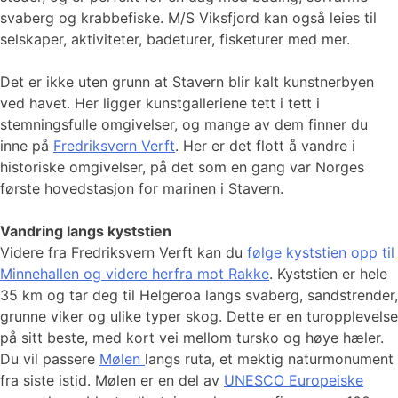
svaberg og krabbefiske. M/S Viksfjord kan også leies til
selskaper, aktiviteter, badeturer, fisketurer med mer.
Det er ikke uten grunn at Stavern blir kalt kunstnerbyen
ved havet. Her ligger kunstgalleriene tett i tett i
stemningsfulle omgivelser, og mange av dem finner du
inne på
Fredriksvern Verft
. Her er det flott å vandre i
historiske omgivelser, på det som en gang var Norges
første hovedstasjon for marinen i Stavern.
Vandring langs kyststien
Videre fra Fredriksvern Verft kan du
følge kyststien opp til
Minnehallen og videre herfra mot Rakke
. Kyststien er hele
35 km og tar deg til Helgeroa langs svaberg, sandstrender,
grunne viker og ulike typer skog. Dette er en turopplevelse
på sitt beste, med kort vei mellom tursko og høye hæler.
Du vil passere
Mølen
langs ruta, et mektig naturmonument
fra siste istid. Mølen er en del av
UNESCO Europeiske