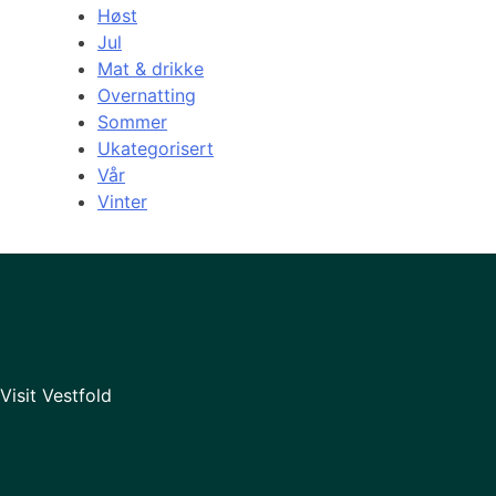
Høst
Jul
Mat & drikke
Overnatting
Sommer
Ukategorisert
Vår
Vinter
Visit Vestfold