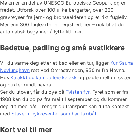
Mølen er en del av UNESCO Europeiske Geopark og er
fredet. Utforsk over 100 ulike bergarter, over 230
gravrøyser fra jern- og bronsealderen og et rikt fugleliv.
Mer enn 300 fuglearter er registrert her – nok til at du
automatisk begynner å lytte litt mer.
Badstue, padling og små avstikkere
Vil du varme deg etter et bad eller en tur, ligger
Kur Sauna
Nevlunghavn
rett ved Omrestranden, 950 m fra Havna.
Hos
Kajakkbox kan du leie kajakk
og padle mellom skjær
og bukter rundt havna.
Ser du utover, får du øye på
Tvisten fyr
. Fyret som er fra
1908 kan du bo på fra mai til september og du kommer
deg dit med båt. Trenger du transport kan du ta kontakt
med
Stavern Dykkesenter som har taxibåt.
Kort vei til mer