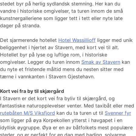
stedet byr på herlig sydlandsk stemning. Her kan du
vandre i historiske omgivelser, ta turen innom de små
kunstnergalleriene som ligger tett i tett eller nyte late
dager på stranda.
Det sjarmerende hotellet
Hotel Wassillioff
ligger med unik
beliggenhet i hjertet av Stavern, med kort vei til alt.
Hotellet byr på lyse og luftige rom, i historiske
omgivelser. Legger du turen innom
Smak av Stavern
kan
du nyte et fristende måltid mens du nesten sitter med
tærne i vannkanten i Stavern Gjestehavn.
Kort vei fra by til skjærgård
I Stavern er det kort vei fra byliv til skjærgård, og
fantastiske naturopplevelser venter. Med taxibåt eller med
rutebåten M/S Viksfjord
kan du ta turen ut til
Svenner fyr
som ligger på øya Korpekollen ytterst i havgapet i en
idyllisk øygruppe. Øya er en av båtfolkets mest populære
steder, og er perfekt for en dag med bading, solvarme