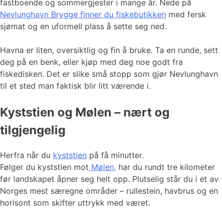
fastboende og sommergjester i mange år. Nede på
Nevlunghavn Brygge finner du fiskebutikken
med fersk
sjømat og en uformell plass å sette seg ned.
Havna er liten, oversiktlig og fin å bruke. Ta en runde, sett
deg på en benk, eller kjøp med deg noe godt fra
fiskedisken. Det er slike små stopp som gjør Nevlunghavn
til et sted man faktisk blir litt værende i.
Kyststien og Mølen – nært og
tilgjengelig
Herfra når du
kyststien
på få minutter.
Følger du kyststien mot
Mølen,
har du rundt tre kilometer
før landskapet åpner seg helt opp. Plutselig står du i et av
Norges mest særegne områder – rullestein, havbrus og en
horisont som skifter uttrykk med været.