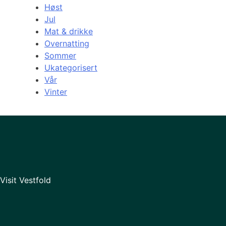
Høst
Jul
Mat & drikke
Overnatting
Sommer
Ukategorisert
Vår
Vinter
Visit Vestfold