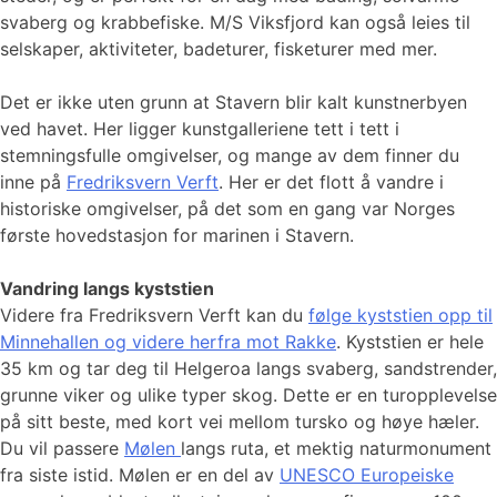
svaberg og krabbefiske. M/S Viksfjord kan også leies til
selskaper, aktiviteter, badeturer, fisketurer med mer.
Det er ikke uten grunn at Stavern blir kalt kunstnerbyen
ved havet. Her ligger kunstgalleriene tett i tett i
stemningsfulle omgivelser, og mange av dem finner du
inne på
Fredriksvern Verft
. Her er det flott å vandre i
historiske omgivelser, på det som en gang var Norges
første hovedstasjon for marinen i Stavern.
Vandring langs kyststien
Videre fra Fredriksvern Verft kan du
følge kyststien opp til
Minnehallen og videre herfra mot Rakke
. Kyststien er hele
35 km og tar deg til Helgeroa langs svaberg, sandstrender,
grunne viker og ulike typer skog. Dette er en turopplevelse
på sitt beste, med kort vei mellom tursko og høye hæler.
Du vil passere
Mølen
langs ruta, et mektig naturmonument
fra siste istid. Mølen er en del av
UNESCO Europeiske