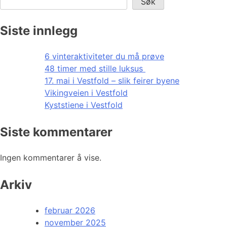
Søk
Siste innlegg
6 vinteraktiviteter du må prøve
48 timer med stille luksus
17. mai i Vestfold – slik feirer byene
Vikingveien i Vestfold
Kyststiene i Vestfold
Siste kommentarer
Ingen kommentarer å vise.
Arkiv
februar 2026
november 2025