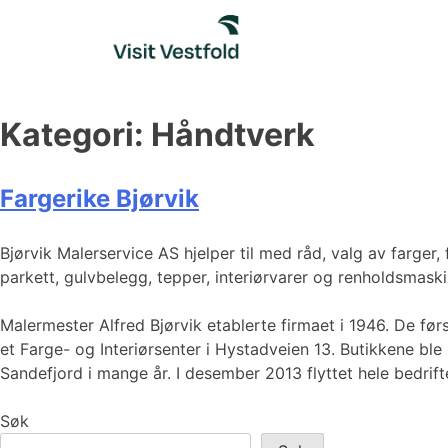
Skip
to
content
Kategori:
Håndtverk
Fargerike Bjørvik
Bjørvik Malerservice AS hjelper til med råd, valg av farger, 
parkett, gulvbelegg, tepper, interiørvarer og renholdsmaski
Malermester Alfred Bjørvik etablerte firmaet i 1946. De før
et Farge- og Interiørsenter i Hystadveien 13. Butikkene bl
Sandefjord i mange år. I desember 2013 flyttet hele bedriften
Søk