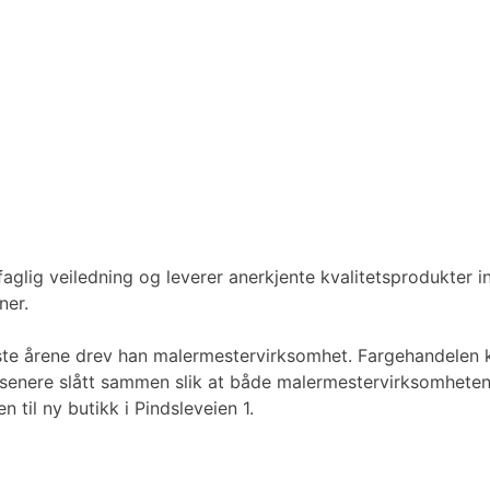
faglig veiledning og leverer anerkjente kvalitetsprodukter inn
ner.
ste årene drev han malermestervirksomhet. Fargehandelen kom
e senere slått sammen slik at både malermestervirksomheten 
 til ny butikk i Pindsleveien 1.