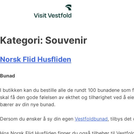
Skip
to
content
Kategori:
Souvenir
Norsk Flid Husfliden
Bunad
I butikken kan du bestille alle de rundt 100 bunadene som
skal få den gode følelsen av ekthet og tilhørighet ved å eie
bærer av din nye bunad.
Dersom du ønsker å sy din egen
Vestfoldbunad
, tilbys de
Hos Norsk Flid Husfliden finner du også tilbehør til Vestfo