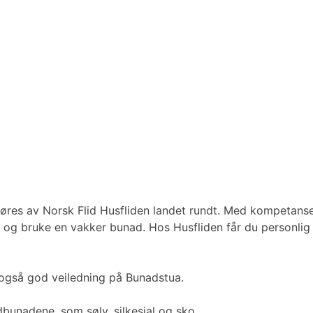
 føres av Norsk Flid Husfliden landet rundt. Med kompetan
 og bruke en vakker bunad. Hos Husfliden får du personlig se
t også god veiledning på Bunadstua.
ldbunadene, som sølv, silkesjal og sko.