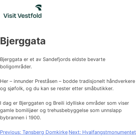
Skip
to
content
Bjerggata
Bjerggata er et av Sandefjords eldste bevarte
boligområder.
Her – innunder Preståsen – bodde tradisjonelt håndverkere
og sjøfolk, og du kan se rester etter småbutikker.
I dag er Bjerggaten og Breili idylliske områder som viser
gamle bomilijøer og trehusbebyggelse som unnslapp
bybrannen i 1900.
Innleggsnavigasjon
Previous:
Tønsberg Domkirke
Next:
Hvalfangstmonumentet