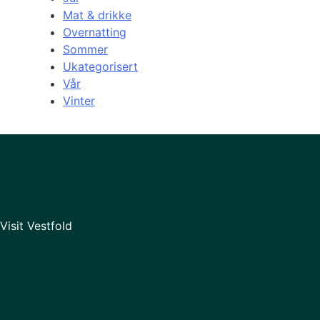
Mat & drikke
Overnatting
Sommer
Ukategorisert
Vår
Vinter
Visit Vestfold