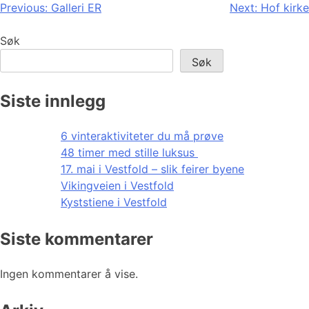
Innleggsnavigasjon
Previous:
Galleri ER
Next:
Hof kirke
Søk
Søk
Siste innlegg
6 vinteraktiviteter du må prøve
48 timer med stille luksus
17. mai i Vestfold – slik feirer byene
Vikingveien i Vestfold
Kyststiene i Vestfold
Siste kommentarer
Ingen kommentarer å vise.