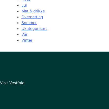
Jul
Mat & drikke
Overnatting
Sommer
Ukategorisert
Vår
Vinter
Visit Vestfold