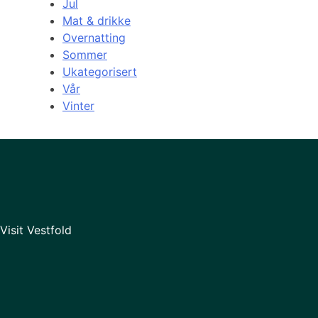
Jul
Mat & drikke
Overnatting
Sommer
Ukategorisert
Vår
Vinter
Visit Vestfold