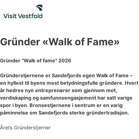
Skip
to
content
Gründer «Walk of Fame»
Gründer "Walk of fame" 2026
Gründerstjernene er Sandefjords egen Walk of Fame –
en hyllest til byens mest betydningsfulle gründere. Hvert
år hedres nye entreprenører som gjennom mot,
verdiskaping og samfunnsengasjement har satt varige
spor i byen. Bronse­stjernene i sentrum er en varig
påminnelse om Sandefjords sterke gründertradisjon.
Årets Gründerstjerner