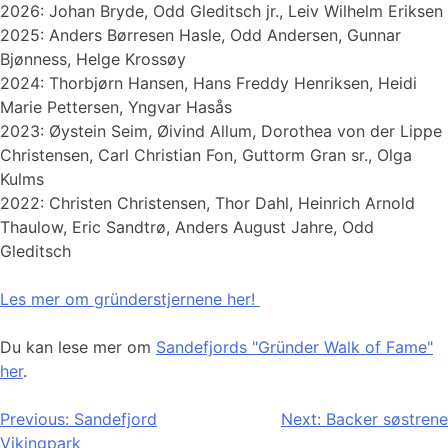
2026: Johan Bryde, Odd Gleditsch jr., Leiv Wilhelm Eriksen
2025: Anders Børresen Hasle, Odd Andersen, Gunnar
Bjønness, Helge Krossøy
2024: Thorbjørn Hansen, Hans Freddy Henriksen, Heidi
Marie Pettersen, Yngvar Hasås
2023: Øystein Seim, Øivind Allum, Dorothea von der Lippe
Christensen, Carl Christian Fon, Guttorm Gran sr., Olga
Kulms
2022: Christen Christensen, Thor Dahl, Heinrich Arnold
Thaulow, Eric Sandtrø, Anders August Jahre, Odd
Gleditsch
Les mer om gründerstjernene her!
Du kan lese mer om
Sandefjords "Gründer Walk of Fame"
her
.
Innleggsnavigasjon
Previous:
Sandefjord
Next:
Backer søstrene
Vikingpark