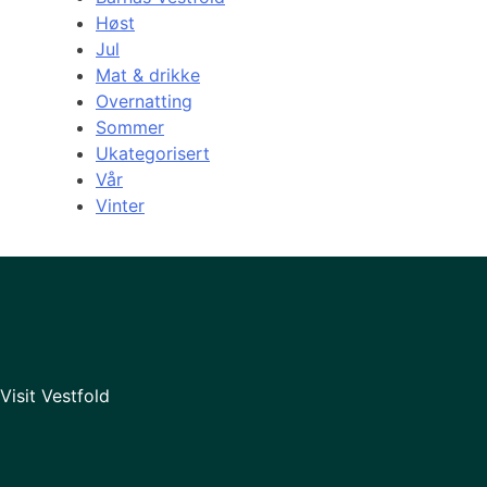
Høst
Jul
Mat & drikke
Overnatting
Sommer
Ukategorisert
Vår
Vinter
Visit Vestfold