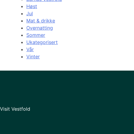
Høst
Jul
Mat & drikke
Overnatting
Sommer
Ukategorisert
Vår
Vinter
Visit Vestfold