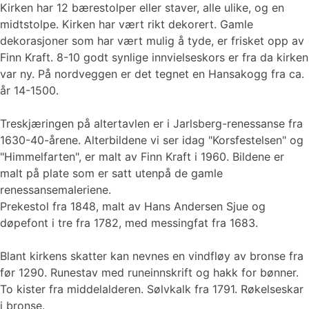
Kirken har 12 bærestolper eller staver, alle ulike, og en
midtstolpe. Kirken har vært rikt dekorert. Gamle
dekorasjoner som har vært mulig å tyde, er frisket opp av
Finn Kraft. 8-10 godt synlige innvielseskors er fra da kirken
var ny. På nordveggen er det tegnet en Hansakogg fra ca.
år 14-1500.
Treskjæringen på altertavlen er i Jarlsberg-renessanse fra
1630-40-årene. Alterbildene vi ser idag "Korsfestelsen" og
"Himmelfarten", er malt av Finn Kraft i 1960. Bildene er
malt på plate som er satt utenpå de gamle
renessansemaleriene.
Prekestol fra 1848, malt av Hans Andersen Sjue og
døpefont i tre fra 1782, med messingfat fra 1683.
Blant kirkens skatter kan nevnes en vindfløy av bronse fra
før 1290. Runestav med runeinnskrift og hakk for bønner.
To kister fra middelalderen. Sølvkalk fra 1791. Røkelseskar
i bronse.