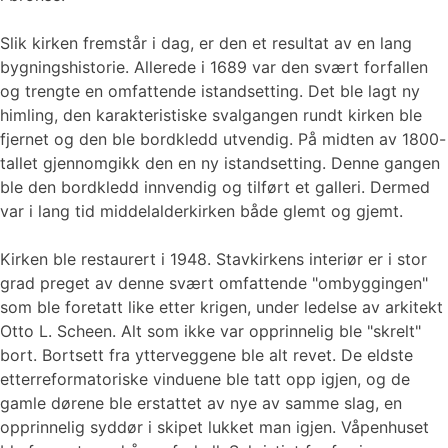
Slik kirken fremstår i dag, er den et resultat av en lang
bygningshistorie. Allerede i 1689 var den svært forfallen
og trengte en omfattende istandsetting. Det ble lagt ny
himling, den karakteristiske svalgangen rundt kirken ble
fjernet og den ble bordkledd utvendig. På midten av 1800-
tallet gjennomgikk den en ny istandsetting. Denne gangen
ble den bordkledd innvendig og tilført et galleri. Dermed
var i lang tid middelalderkirken både glemt og gjemt.
Kirken ble restaurert i 1948. Stavkirkens interiør er i stor
grad preget av denne svært omfattende "ombyggingen"
som ble foretatt like etter krigen, under ledelse av arkitekt
Otto L. Scheen. Alt som ikke var opprinnelig ble "skrelt"
bort. Bortsett fra ytterveggene ble alt revet. De eldste
etterreformatoriske vinduene ble tatt opp igjen, og de
gamle dørene ble erstattet av nye av samme slag, en
opprinnelig syddør i skipet lukket man igjen. Våpenhuset