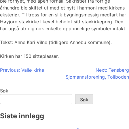
ble fornyet, med åpen forhall. Sakristiet fra forrige
århundre ble skiftet ut med et nytt i harmoni med kirkens
eksteriør. Til tross for en slik bygningsmessig medfart har
Høyjord stavkirke likevel beholdt sitt stavkirkepreg. Den
har også utrolig nok enkelte opprinnelige symboler intakt.
Tekst: Anne Kari Vilne (tidligere Annebu kommune).
Kirken har 150 sitteplasser.
Innleggsnavigasjon
Previous:
Vallø kirke
Next:
Tønsberg
Sjømannsforening, Tollboden
Søk
Søk
Siste innlegg