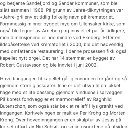
og betjente Sandefjord og Sandar kommuner, som ble
slått sammen i 1968. På grunn av Jahre-tilknytningen var
«Jahre-grillen» et tidlig folkelig navn på krematoriet.
Formmessig minner bygget mye om Ullensaker kirke, som
også ble tegnet av Arneberg og innviet et par år tidligere,
men dimensjonene er noe mindre ved Ekeberg. Etter en
ildspåsettelse ved krematoriet i 2000, ble det nødvendig
med omfattende restaurering. I denne prosessen fikk også
kapellet nytt orgel. Det har 14 stemmer, er bygget av
Robert Gustavsson og ble innviet i juni 2002.
Hovedinngangen til kapellet går gjennom en forgård og så
gjennom store glassdører. Inne er det utsyn til en lukket
hage med et lite basseng gjennom vinduene i sørveggen.
På korets fondvegg er et marmorrelieff av Ragnhild
Butenschøn, som også står bak et relieff i lys granitt ved
inngangen. Korhvelvingen er malt av Per Krohg og Morten
Krohg. Over hovedinngangen er en skulptur av Jesus på
korset utført av Nic Schiøll, og smijernsportene på utsiden