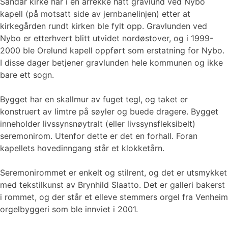
Sandar kirke har i en årrekke hatt gravlund ved Nybo
kapell (på motsatt side av jernbanelinjen) etter at
kirkegården rundt kirken ble fylt opp. Gravlunden ved
Nybo er etterhvert blitt utvidet nordøstover, og i 1999-
2000 ble Orelund kapell oppført som erstatning for Nybo.
I disse dager betjener gravlunden hele kommunen og ikke
bare ett sogn.
Bygget har en skallmur av fuget tegl, og taket er
konstruert av limtre på søyler og buede dragere. Bygget
inneholder livssynsnøytralt (eller livssynsfleksibelt)
seremonirom. Utenfor dette er det en forhall. Foran
kapellets hovedinngang står et klokketårn.
Seremonirommet er enkelt og stilrent, og det er utsmykket
med tekstilkunst av Brynhild Slaatto. Det er galleri bakerst
i rommet, og der står et elleve stemmers orgel fra Venheim
orgelbyggeri som ble innviet i 2001.