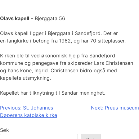
Olavs kapell
– Bjerggata 56
Olavs kapell ligger i Bjerggata i Sandefjord. Det er
en langkirke i betong fra 1962, og har 70 sitteplasser.
Kirken ble til ved økonomisk hjelp fra Sandefjord
kommune og pengegave fra skipsreder Lars Christensen
og hans kone, Ingrid. Christensen bidro også med
kapellets utsmykning.
Kapellet har tilknytning til Sandar meninghet.
Innleggsnavigasjon
Previous:
St. Johannes
Next:
Preus museum
Døperens katolske kirke
Søk