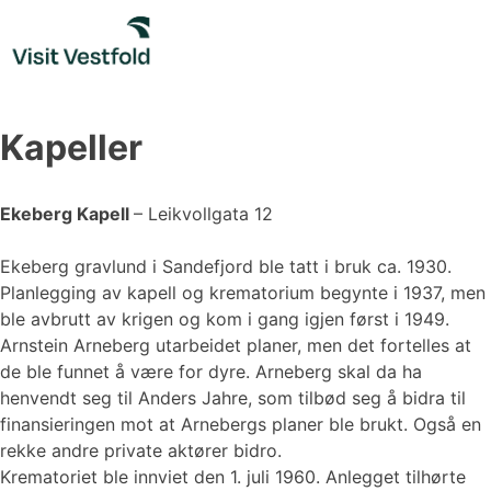
Skip
to
content
Kapeller
Ekeberg Kapell
– Leikvollgata 12
Ekeberg gravlund i Sandefjord ble tatt i bruk ca. 1930.
Planlegging av kapell og krematorium begynte i 1937, men
ble avbrutt av krigen og kom i gang igjen først i 1949.
Arnstein Arneberg utarbeidet planer, men det fortelles at
de ble funnet å være for dyre. Arneberg skal da ha
henvendt seg til Anders Jahre, som tilbød seg å bidra til
finansieringen mot at Arnebergs planer ble brukt. Også en
rekke andre private aktører bidro.
Krematoriet ble innviet den 1. juli 1960. Anlegget tilhørte