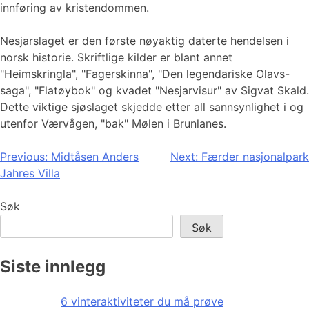
innføring av kristendommen.
Nesjarslaget er den første nøyaktig daterte hendelsen i
norsk historie. Skriftlige kilder er blant annet
"Heimskringla", "Fagerskinna", "Den legendariske Olavs-
saga", "Flatøybok" og kvadet "Nesjarvisur" av Sigvat Skald.
Dette viktige sjøslaget skjedde etter all sannsynlighet i og
utenfor Værvågen, "bak" Mølen i Brunlanes.
Innleggsnavigasjon
Previous:
Midtåsen Anders
Next:
Færder nasjonalpark
Jahres Villa
Søk
Søk
Siste innlegg
6 vinteraktiviteter du må prøve