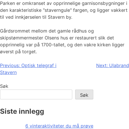
Parken er omkranset av opprinnelige garnisonsbygninger i
den karakteristiske "staverngule" fargen, og ligger vakkert
til ved innkjørselen til Stavern by.
Gårdsrommet mellom det gamle rådhus og
skipstømmermester Olsens hus er restaurert slik det
opprinnelig var på 1700-tallet, og den vakre kirken ligger
øverst på torget.
Innleggsnavigasjon
Previous:
Optisk telegraf i
Next:
Ulabrand
Stavern
Søk
Søk
Siste innlegg
6 vinteraktiviteter du må prøve