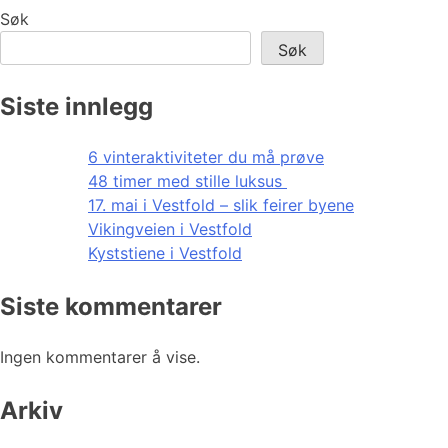
Søk
Søk
Siste innlegg
6 vinteraktiviteter du må prøve
48 timer med stille luksus
17. mai i Vestfold – slik feirer byene
Vikingveien i Vestfold
Kyststiene i Vestfold
Siste kommentarer
Ingen kommentarer å vise.
Arkiv