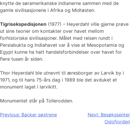
knytte de søramerikanske indianerne sammen med de
gamle sivilisasjonene i Afrika og Midtøsten.
Tigrisekspedisjonen
(1977) – Heyerdahl ville gjerne prøve
ut sine teorier om kontakter over havet mellom
forhistoriske sivilisasjoner. Målet med reisen rundt i
Persiabukta og Indiahavet var å vise at Mesopotamia og
Egypt kunne ha hatt handelsforbindelser over havet for
flere tusen år siden.
Thor Heyerdahl ble utnevnt til æresborger av Larvik by i
1971, og til hans 75-års dag i 1989 ble det avduket et
monument laget i larvikitt.
Monumentet står på Tollerodden.
Innleggsnavigasjon
Previous:
Backer søstrene
Next:
Besøkssenter
Oslofjorden