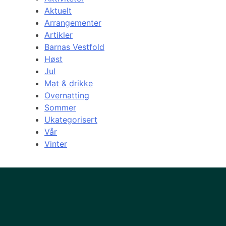
Aktuelt
Arrangementer
Artikler
Barnas Vestfold
Høst
Jul
Mat & drikke
Overnatting
Sommer
Ukategorisert
Vår
Vinter