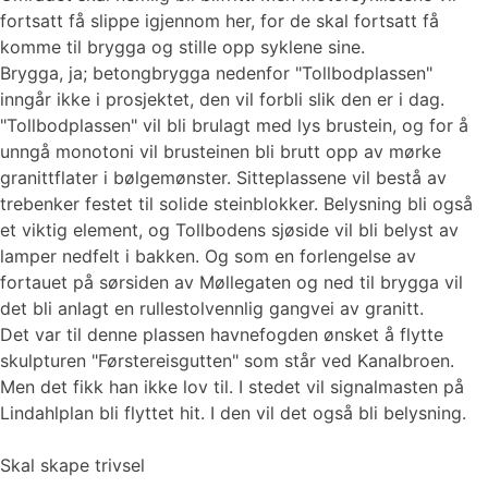
fortsatt få slippe igjennom her, for de skal fortsatt få
komme til brygga og stille opp syklene sine.
Brygga, ja; betongbrygga nedenfor "Tollbodplassen"
inngår ikke i prosjektet, den vil forbli slik den er i dag.
"Tollbodplassen" vil bli brulagt med lys brustein, og for å
unngå monotoni vil brusteinen bli brutt opp av mørke
granittflater i bølgemønster. Sitteplassene vil bestå av
trebenker festet til solide steinblokker. Belysning bli også
et viktig element, og Tollbodens sjøside vil bli belyst av
lamper nedfelt i bakken. Og som en forlengelse av
fortauet på sørsiden av Møllegaten og ned til brygga vil
det bli anlagt en rullestolvennlig gangvei av granitt.
Det var til denne plassen havnefogden ønsket å flytte
skulpturen "Førstereisgutten" som står ved Kanalbroen.
Men det fikk han ikke lov til. I stedet vil signalmasten på
Lindahlplan bli flyttet hit. I den vil det også bli belysning.
Skal skape trivsel