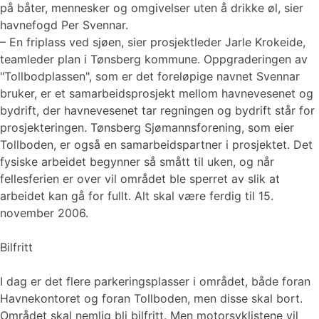
på båter, mennesker og omgivelser uten å drikke øl, sier
havnefogd Per Svennar.
– En friplass ved sjøen, sier prosjektleder Jarle Krokeide,
teamleder plan i Tønsberg kommune. Oppgraderingen av
"Tollbodplassen", som er det foreløpige navnet Svennar
bruker, er et samarbeidsprosjekt mellom havnevesenet og
bydrift, der havnevesenet tar regningen og bydrift står for
prosjekteringen. Tønsberg Sjømannsforening, som eier
Tollboden, er også en samarbeidspartner i prosjektet. Det
fysiske arbeidet begynner så smått til uken, og når
fellesferien er over vil området ble sperret av slik at
arbeidet kan gå for fullt. Alt skal være ferdig til 15.
november 2006.
Bilfritt
I dag er det flere parkeringsplasser i området, både foran
Havnekontoret og foran Tollboden, men disse skal bort.
Området skal nemlig bli bilfritt. Men motorsyklistene vil