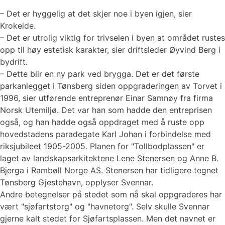
– Det er hyggelig at det skjer noe i byen igjen, sier
Krokeide.
– Det er utrolig viktig for trivselen i byen at området rustes
opp til høy estetisk karakter, sier driftsleder Øyvind Berg i
bydrift.
– Dette blir en ny park ved brygga. Det er det første
parkanlegget i Tønsberg siden oppgraderingen av Torvet i
1996, sier utførende entreprenør Einar Samnøy fra firma
Norsk Utemiljø. Det var han som hadde den entreprisen
også, og han hadde også oppdraget med å ruste opp
hovedstadens paradegate Karl Johan i forbindelse med
riksjubileet 1905-2005. Planen for "Tollbodplassen" er
laget av landskapsarkitektene Lene Stenersen og Anne B.
Bjerga i Rambøll Norge AS. Stenersen har tidligere tegnet
Tønsberg Gjestehavn, opplyser Svennar.
Andre betegnelser på stedet som nå skal oppgraderes har
vært "sjøfartstorg" og "havnetorg". Selv skulle Svennar
gjerne kalt stedet for Sjøfartsplassen. Men det navnet er