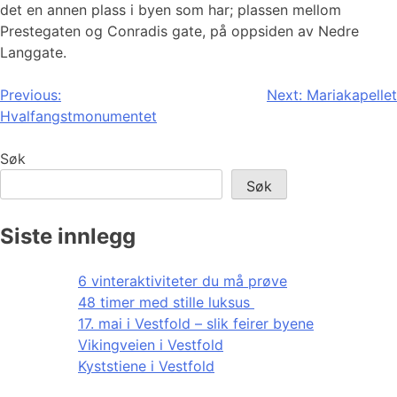
det en annen plass i byen som har; plassen mellom
Prestegaten og Conradis gate, på oppsiden av Nedre
Langgate.
Innleggsnavigasjon
Previous:
Next:
Mariakapellet
Hvalfangstmonumentet
Søk
Søk
Siste innlegg
6 vinteraktiviteter du må prøve
48 timer med stille luksus
17. mai i Vestfold – slik feirer byene
Vikingveien i Vestfold
Kyststiene i Vestfold