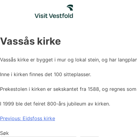
Skip
to
content
Vassås kirke
Vassås kirke er bygget i mur og lokal stein, og har langplan
Inne i kirken finnes det 100 sitteplasser.
Prekestolen i kirken er sekskantet fra 1588, og regnes som
I 1999 ble det feiret 800-års jubileum av kirken.
Innleggsnavigasjon
Previous:
Eidsfoss kirke
Søk