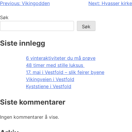
Innleggsnavigasjon
Previous:
Vikingodden
Next:
Hvasser kirke
Søk
Søk
Siste innlegg
6 vinteraktiviteter du må prøve
48 timer med stille luksus
17. mai i Vestfold – slik feirer byene
Vikingveien i Vestfold
Kyststiene i Vestfold
Siste kommentarer
Ingen kommentarer å vise.