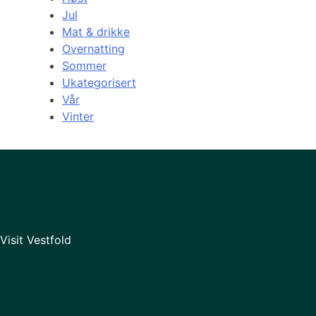
Jul
Mat & drikke
Overnatting
Sommer
Ukategorisert
Vår
Vinter
Visit Vestfold